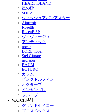
HEART ISLAND
星の砂
SORA
ウィッシュアポンアスター
Aimeroir
RosettE
RosettE SP
ヴィヴァージュ
アンティック
nocur
LORE nobel
Stel Giurare
neu spur
BAUM
ECTURO
カタム
ピンクドルフィン
オクターブ
インセンブレ
プルーブ
WATCH
時計
グランドセイコー
プロスペックス