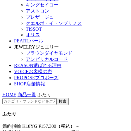
キングセイコー
アストロン
プレザージュ
クエルボ・イ・ソブリノス
TISSOT
オリス
PEARL
パール
JEWELRY
ジュエリー
ブラウンダイヤモンド
アンビリカルコード
REASON
選ばれる理由
VOICE
お客様の声
PROPOSE
プロポーズ
SHOP
店舗情報
HOME
商品一覧
ふたり
ふたり
婚約指輪 K18YG ¥157,300（税込）～