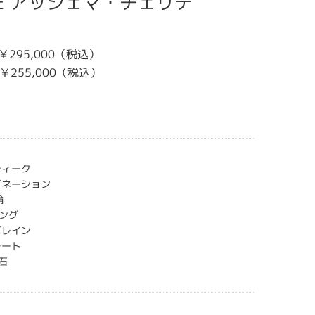
ITE アッシェマ・チェリテ
G ￥295,000（税込）
G ￥255,000（税込）
ティーク
ビネーション
輪
ング
グレイン
レート
石