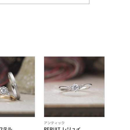
アンティック
アンティ
ルフテル
RERUIT レリュイ
INSU