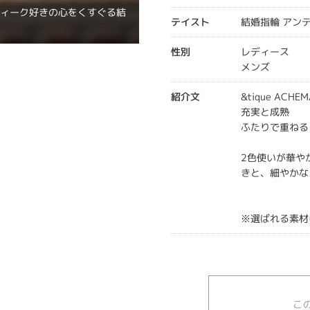
ティーク好きの心をくすぐる結
テイスト
結婚指輪 アン
性別
レディース
メンズ
紹介文
&tique AC
充実と成熟
ふたりで重ねる
2色使いが華や
きと、細やかな
※選ばれる素材
こ