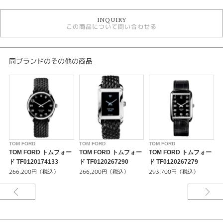
時計
INQUIRY
白文字盤
この商品について問い合わせる
自動巻き
5気圧防水以下
メンズウォッチ
革ベルト
同ブランドのその他の商品
メンズ 腕時計
TOM FORD
性別
メンズ
腕時計
TOM FORD
TOM FORD
TOM FORD
T
TOM FORD トムフォー
TOM FORD トムフォー
TOM FORD トムフォー
TOM FORD
ド TF0120174133
ド TF0120267290
ド TF0120267279
ド
266,200円（税込）
266,200円（税込）
293,700円（税込）
紹介文
MOVEMENT -AUTOMATIC
オートマチックムーブメント–スイスSELLITASW200ベースTFムーブメント
時分秒表示/デイト表示/パワーリザーブ: 38時間