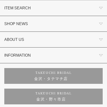
ITEM SEARCH
婚約指輪
SHOP NEWS
結婚指輪
選ばれる理由まとめ
ABOUT US
セットリング
お客様の声
会社概要
INFORMATION
婚約ネックレス
プロポーズサポート
店舗情報
ご来店予約
TAKEUCHI BRIDAL
金沢・タテマチ店
ダイヤモンド
ブランドリスト
お客様の声
特定商取引に関する表記
TAKEUCHI BRIDAL
ジュエリーリフォーム
金沢・野々市店
福井指輪工房｜手作りペアリング
お問い合わせ
プライバシーポリシー