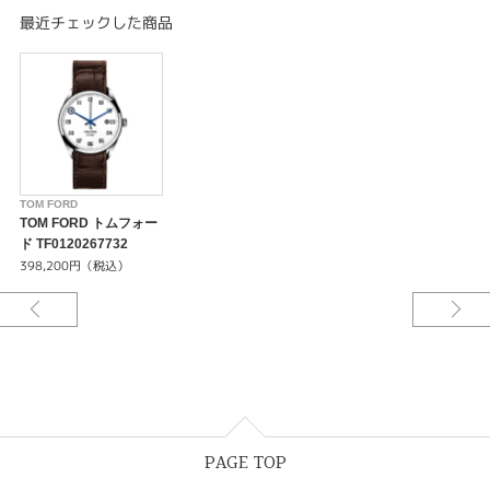
シースルーケースバック/ローターにTFロゴの刻印
最近チェックした商品
精度：日差+/-10秒
28,800振動/時、26石
PRODUCT FEATURES
引き通し型カーブドケース
先端が丸く抜かれたトムフォード時針
ブルースチール針（白ダイヤル）
2桁表示アラビア数字インデックス
スイスメイド/ダブルカーブドサファイアクリスタル
TOM FORD
ブラックオニキスクラウン/三気圧防水
TOM FORD トムフォー
ケース素材: SS
ド TF0120267732
ケース径：40mm（自動巻）38mm（クオーツ）
398,200円（税込）
インターチェンジブルストラップ
WARRANTY
2年間国際保証
PAGE TOP