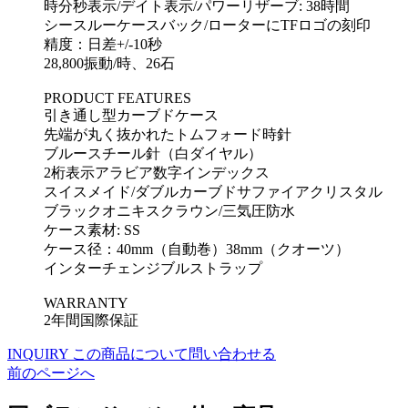
時分秒表示/デイト表示/パワーリザーブ: 38時間
シースルーケースバック/ローターにTFロゴの刻印
精度：日差+/-10秒
28,800振動/時、26石
PRODUCT FEATURES
引き通し型カーブドケース
先端が丸く抜かれたトムフォード時針
ブルースチール針（白ダイヤル）
2桁表示アラビア数字インデックス
スイスメイド/ダブルカーブドサファイアクリスタル
ブラックオニキスクラウン/三気圧防水
ケース素材: SS
ケース径：40mm（自動巻）38mm（クオーツ）
インターチェンジブルストラップ
WARRANTY
2年間国際保証
INQUIRY
この商品について問い合わせる
前のページへ