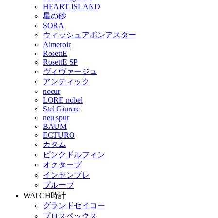
HEART ISLAND
星の砂
SORA
ウィッシュアポンアスター
Aimeroir
RosettE
RosettE SP
ヴィヴァージュ
アンティック
nocur
LORE nobel
Stel Giurare
neu spur
BAUM
ECTURO
カタム
ピンクドルフィン
オクターブ
インセンブレ
プルーブ
WATCH
時計
グランドセイコー
プロスペックス