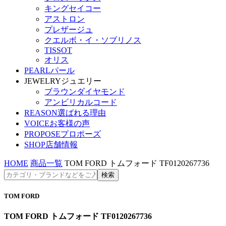
キングセイコー
アストロン
プレザージュ
クエルボ・イ・ソブリノス
TISSOT
オリス
PEARL
パール
JEWELRY
ジュエリー
ブラウンダイヤモンド
アンビリカルコード
REASON
選ばれる理由
VOICE
お客様の声
PROPOSE
プロポーズ
SHOP
店舗情報
HOME
商品一覧
TOM FORD トムフォード TF0120267736
TOM FORD
TOM FORD トムフォード TF0120267736