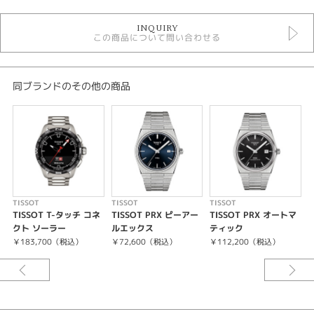
時計
INQUIRY
自動巻き
この商品について問い合わせる
その他文字盤
5気圧防水以下
メンズウォッチ
金属ベルト
同ブランドのその他の商品
メンズ 腕時計
TISSOT
性別
メンズ
腕時計
TISSOT
TISSOT
TISSOT
T
TISSOT T-タッチ コネ
TISSOT PRX ピーアー
TISSOT PRX オートマ
TISSOT
クト ソーラー
ルエックス
ティック
￥183,700（税込）
￥72,600（税込）
￥112,200（税込）
紹介文
1853年にTissot[ティソ]が創業した町「ル・ロックル」、その歴史を支え
た町と人々に敬意と感謝を込めて作られたモデルです。