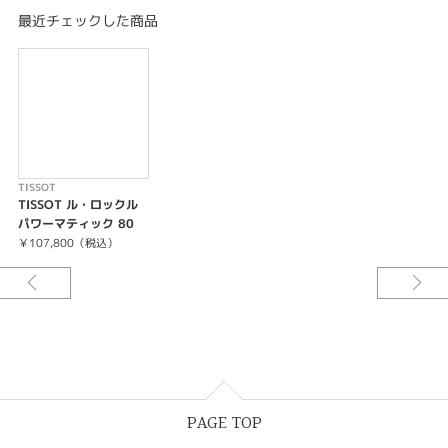
全体にクラシックでエレガントな印象を与えるダイアル中央の美しいギョー
最近チェックした商品
シェ装飾が特徴。
優雅な針と秒針のデザインは16世紀にル・ロックルの教会で使われていた時
計をイメージしています。
ベストセラーである"Tissot Le Locle"が2016年、ムーブメントに"Powerma
tic 80"を搭載し、パワーアップして生まれ変わりました。
金曜日の夜に帰宅して時計を外しても、月曜日の朝まで時計は動き続け、実
用性にも優れています。
TISSOT
TISSOT ル・ロックル
パワーマティック 80
￥107,800（税込）
PAGE TOP