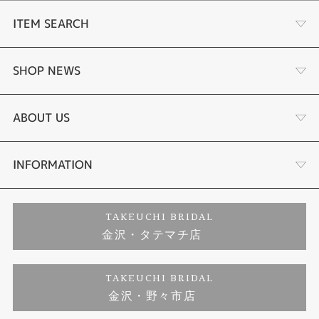
ITEM SEARCH
婚約指輪
SHOP NEWS
結婚指輪
選ばれる理由まとめ
ABOUT US
セットリング
お客様の声
会社概要
INFORMATION
婚約ネックレス
プロポーズサポート
店舗情報
ご来店予約
TAKEUCHI BRIDAL
金沢・タテマチ店
ダイヤモンド
ブランドリスト
お客様の声
特定商取引に関する表記
TAKEUCHI BRIDAL
ジュエリーリフォーム
金沢・野々市店
福井指輪工房｜手作りペアリング
お問い合わせ
プライバシーポリシー