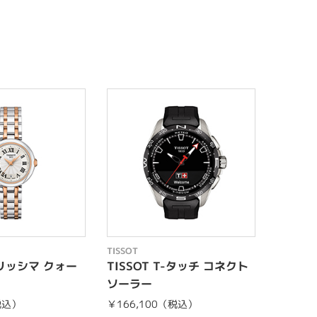
TISSOT
TISSOT
ベリッシマ クォー
TISSOT T-タッチ コネクト
TISS
ソーラー
ォーツ
税込）
￥166,100（税込）
￥82,5