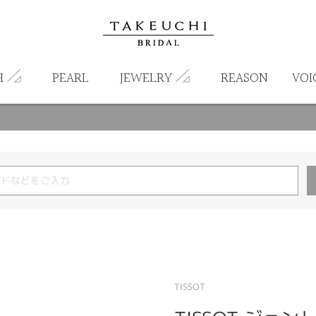
H
PEARL
JEWELRY
REASON
VOI
TISSOT