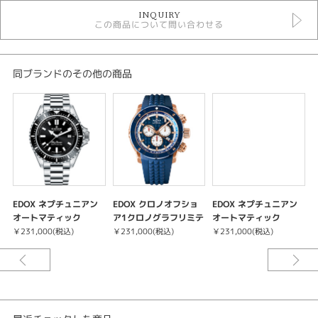
時計
INQUIRY
黒文字盤
この商品について問い合わせる
クォーツ
30気圧防水以上
メンズウォッチ
金属ベルト
同ブランドのその他の商品
メンズ 腕時計
エドックス
性別
メンズ
腕時計
EDOX ネプチュニアン
EDOX クロノオフショ
EDOX ネプチュニアン
EDOX
オートマティック
ア1クロノグラフリミテ
オートマティック
ッドエディション
￥231,000(税込)
￥231,000(税込)
￥231,000(税込)
￥
紹介文
パワーボートレースのタフでダイナミックな世界観を表現した、
機能性と防水性に優れたハイスペックウォッチコレクション。