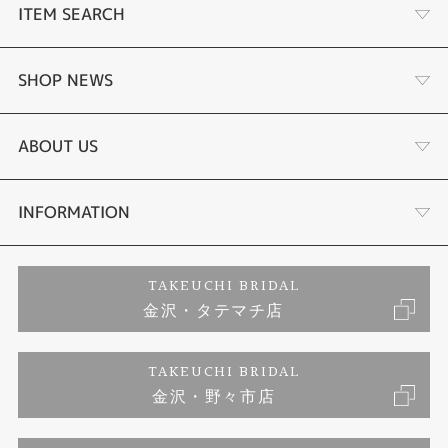
ITEM SEARCH
婚約指輪
SHOP NEWS
結婚指輪
選ばれる理由まとめ
ABOUT US
セットリング
お客様の声
会社概要
INFORMATION
婚約ネックレス
プロポーズサポート
店舗情報
ご来店予約
TAKEUCHI BRIDAL
金沢・タテマチ店
ダイヤモンド
ブランドリスト
お客様の声
特定商取引に関する表記
TAKEUCHI BRIDAL
ジュエリーリフォーム
金沢・野々市店
福井指輪工房｜手作りペアリング
お問い合わせ
プライバシーポリシー