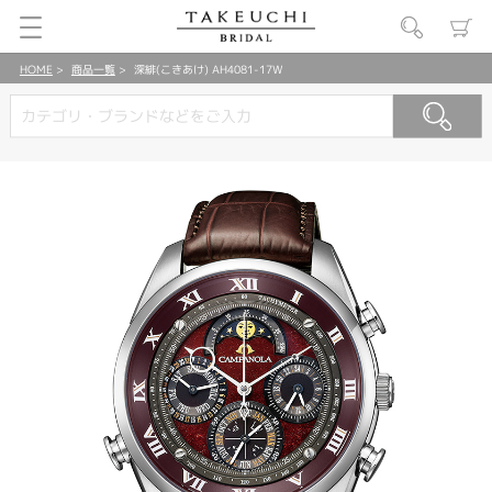
HOME
商品一覧
深緋(こきあけ) AH4081-17W