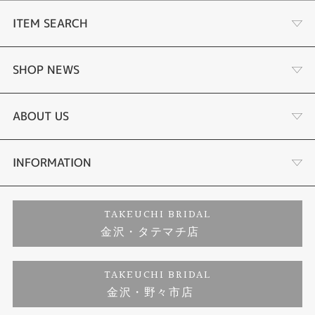
ITEM SEARCH
婚約指輪
SHOP NEWS
結婚指輪
選ばれる理由まとめ
ABOUT US
セットリング
お客様の声
会社概要
INFORMATION
婚約ネックレス
プロポーズサポート
店舗情報
ご来店予約
TAKEUCHI BRIDAL
金沢・タテマチ店
ダイヤモンド
ブランドリスト
お客様の声
特定商取引に関する表記
TAKEUCHI BRIDAL
ジュエリーリフォーム
金沢・野々市店
福井指輪工房｜手作りペアリング
お問い合わせ
プライバシーポリシー