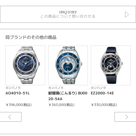
時計
INQUIRY
カンパノラ
この商品について問い合わせる
クォーツ
その他文字盤
5気圧防水以下
メンズウォッチ
同ブランドのその他の商品
革ベルト
メンズ 腕時計
性別
メンズ
腕時計
カンパノラ
カンパノラ
カンパノラ
AO4010-51L
紺瑠璃(こんるり) BU00
EZ2000-14E
B
カンパノラ
20-54A
￥396,000(税込)
￥363,000(税込)
￥330,000(税込)
￥
紹介文
ミニッツリピーター、ムーンフェイズ、パーペチュアルカレンダー、クロノ
グラフ、時計の4大複雑機構をすべて搭載。一瞬から永遠まで、時の奥深い
愉しみを追求したグランドコンプリケーションモデルです。遥かなる時空を