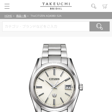
HOME
商品一覧
TheCITIZEN AQ4080-52A