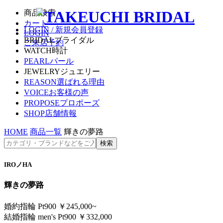
商品検索
カート
LOGIN / 新規会員登録
LOGIN
BRIDAL
ブライダル
ご来店予約
WATCH
時計
PEARL
パール
JEWELRY
ジュエリー
REASON
選ばれる理由
VOICE
お客様の声
PROPOSE
プロポーズ
SHOP
店舗情報
HOME
商品一覧
輝きの夢路
IROノHA
輝きの夢路
婚約指輪 Pt900 ￥245,000~
結婚指輪 men's Pt900 ￥332,000