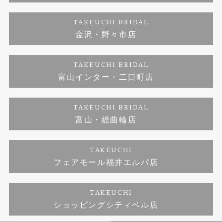
ダイヤモンド
ブランドリスト
お客様の声
特定商取引に関する表記
TAKEUCHI BRIDAL
ジュエリーリフォーム
金沢・野々市店
福井指輪工房｜手作りペアリング
お問い合わせ
プライバシーポリシー
TAKEUCHI BRIDAL
真珠ネックレス
福井指輪工房｜手作り結婚指輪 and 婚約指輪
富山インター・二口町店
福井工房｜手作り婚約指輪プロポーズプラン
TAKEUCHI BRIDAL
富山・総曲輪店
TAKEUCHI
フェアモール福井エルパ店
TAKEUCHI
ショッピングシティベル店