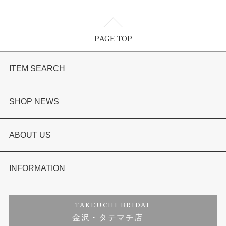
PAGE TOP
ITEM SEARCH
婚約指輪
SHOP NEWS
結婚指輪
選ばれる理由まとめ
ABOUT US
セットリング
お客様の声
会社概要
INFORMATION
婚約ネックレス
プロポーズサポート
店舗情報
ご来店予約
TAKEUCHI BRIDAL
金沢・タテマチ店