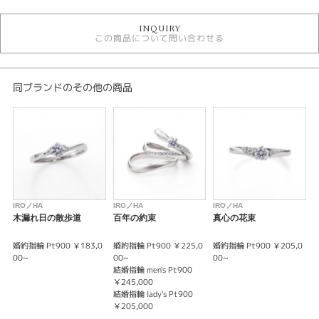
イロノハ
INQUIRY
イロノハ ＞ 婚約指輪
この商品について問い合わせる
婚約指輪・結婚指輪テイスト
ソリテール
同ブランドのその他の商品
婚約指輪
シンプル
紹介文
IRONOHA〈イロノハ〉永遠の恋文
IROノHA
IROノHA
IROノHA
I
Eternal love letter
木漏れ日の散歩道
百年の約束
真心の花束
あなたの心を読み返す
わたしの心を読み返す
婚約指輪 Pt900 ￥183,0
婚約指輪 Pt900 ￥225,0
婚約指輪 Pt900 ￥205,0
婚
薬指に読み返すたび
00~
00~
00~
0
結婚指輪 men's Pt900
結
ふたりは繰り返し恋に落ちるの
￥245,000
￥
結婚指輪 lady's Pt900
結
￥205,000
￥
※センターダイヤの価格は含まれません。