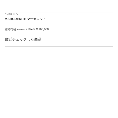
※価格は税込みになります。
※センターダイヤモンドの価格は含まれません。
CHER LUV
CH
MARGUERITE マーガレット
G
結婚指輪 men's K18YG ￥168,000
婚約
結婚指輪 lady's Pt900 ￥112,000
結婚
結婚
最近チェックした商品