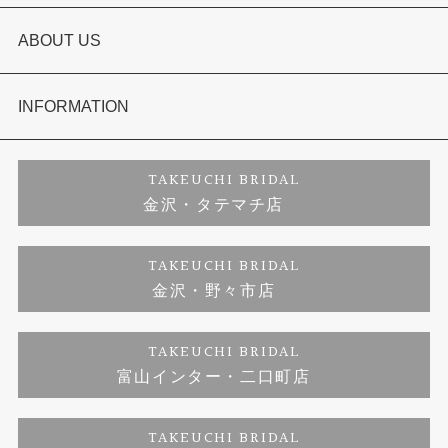
結婚指輪
選ばれる理由まとめ
ABOUT US
セットリング
お客様の声
会社概要
INFORMATION
婚約ネックレス
プロポーズサポート
店舗情報
ご来店予約
TAKEUCHI BRIDAL
金沢・タテマチ店
ダイヤモンド
ブランドリスト
お客様の声
特定商取引に関する表記
TAKEUCHI BRIDAL
金沢・野々市店
ジュエリーリフォーム
福井指輪工房｜手作りペアリング
お問い合わせ
プライバシーポリシー
TAKEUCHI BRIDAL
真珠ネックレス
福井指輪工房｜手作り結婚指輪 and 婚約指輪
富山インター・二口町店
福井工房｜手作り婚約指輪プロポーズプラン
TAKEUCHI BRIDAL