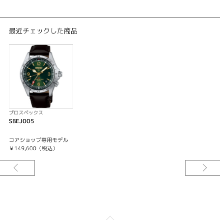
日差＋25秒～－15秒
最大巻上時約72時間持続
24石
最近チェックした商品
24時針（デュアルタイム表示機能）
秒針停止機能
プロスペックス
SBEJ005
コアショップ専用モデル
￥149,600（税込）