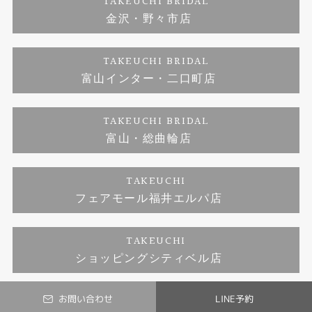
TAKEUCHI BRIDAL
ジュエリーリフォーム
金沢・野々市店
福井指輪工房｜手作りペアリング
お問い合わせ
プライバシーポリシー
TAKEUCHI BRIDAL
真珠ネックレス
福井指輪工房｜手作り結婚指輪 and 婚約指輪
富山インター・二口町店
福井工房｜手作り婚約指輪プロポーズプラン
TAKEUCHI BRIDAL
富山・総曲輪店
TAKEUCHI
フェアモール福井エルパ店
TAKEUCHI
ショッピングシティベル店
お問い合わせ
LINE予約
© TAKEUCHI BRIDAL All Rights Reserved.