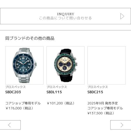
時計
INQUIRY
手巻き
この商品について問い合わせる
自動巻き
その他文字盤
20気圧防水
メンズウォッチ
同ブランドのその他の商品
革ベルト
メンズ 腕時計
プロスペックス
性別
メンズ
プロスペックス
プロスペックス
プロスペックス
腕時計
SBDC203
SBDL115
SBDC215
S
PROSPEX
コアショップ専用モデル
￥101,200（税込）
2025年9月 発売予定
￥176,000（税込）
コアショップ専用モデル
紹介文
¥137,500（税込）
キャリバーNo/6R54
メカニカル 自動巻（手巻つき）