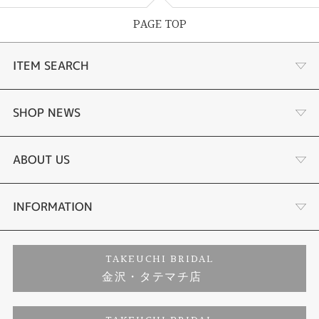
PAGE TOP
ITEM SEARCH
婚約指輪
SHOP NEWS
結婚指輪
選ばれる理由まとめ
ABOUT US
セットリング
お客様の声
会社概要
INFORMATION
婚約ネックレス
プロポーズサポート
店舗情報
ご来店予約
TAKEUCHI BRIDAL
金沢・タテマチ店
ダイヤモンド
ブランドリスト
お客様の声
特定商取引に関する表記