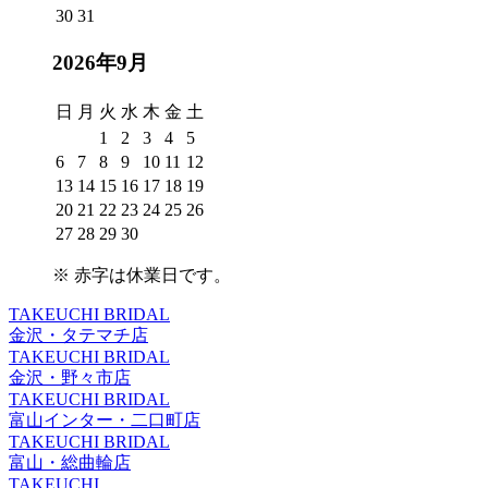
30
31
2026年9月
日
月
火
水
木
金
土
1
2
3
4
5
6
7
8
9
10
11
12
13
14
15
16
17
18
19
20
21
22
23
24
25
26
27
28
29
30
※
赤字は休業日
です。
TAKEUCHI BRIDAL
金沢・タテマチ店
TAKEUCHI BRIDAL
金沢・野々市店
TAKEUCHI BRIDAL
富山インター・二口町店
TAKEUCHI BRIDAL
富山・総曲輪店
TAKEUCHI