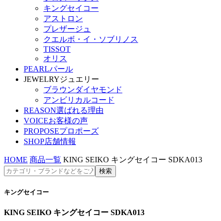
キングセイコー
アストロン
プレザージュ
クエルボ・イ・ソブリノス
TISSOT
オリス
PEARL
パール
JEWELRY
ジュエリー
ブラウンダイヤモンド
アンビリカルコード
REASON
選ばれる理由
VOICE
お客様の声
PROPOSE
プロポーズ
SHOP
店舗情報
HOME
商品一覧
KING SEIKO キングセイコー SDKA013
キングセイコー
KING SEIKO キングセイコー SDKA013