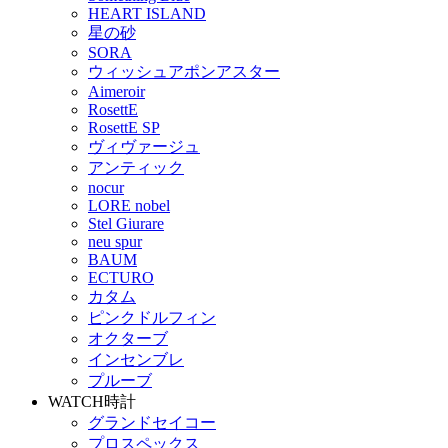
HEART ISLAND
星の砂
SORA
ウィッシュアポンアスター
Aimeroir
RosettE
RosettE SP
ヴィヴァージュ
アンティック
nocur
LORE nobel
Stel Giurare
neu spur
BAUM
ECTURO
カタム
ピンクドルフィン
オクターブ
インセンブレ
プルーブ
WATCH
時計
グランドセイコー
プロスペックス