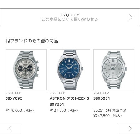
時計
INQUIRY
黒文字盤
この商品について問い合わせる
ソーラーGPS
10気圧防水
メンズウォッチ
金属ベルト
同ブランドのその他の商品
メンズ 腕時計
アストロン
性別
メンズ
腕時計
アストロン
アストロン
アストロン
SBXY095
ASTRON アストロン S
SBXD031
S
ASTRON
BXY031
¥176,000（税込）
¥137,500（税込）
2025年6月 発売予定
紹介文
¥247,500（税込）
¥
キャリバーNo/5X83
ソーラーGPS衛星電波修正