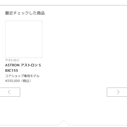
非受信時平均月差±15秒
フル充電時約6ヶ月間 パワーセーブ時約2年
最近チェックした商品
14石
-過充電防止機能
-パワーセーブ機能
-ストップウオッチ機能（1/20秒計測 12時間計）
-パーペチュアルカレンダー機能(2100年2月28日まで)
-ワールドタイム機能（38タイムゾーン）
-デュアルタイム表示機能
-曜日表示機能
アストロン
-パワーリザーブ表示機能
ASTRON アストロン S
-タイムトランスファー機能
BXC155
-衛星電波受信によるタイムゾーン修正機能・スーパースマートセンサー機
コアショップ専用モデル
能
¥330,000（税込）
-捕捉衛星数表示機能
-受信結果表示機能
-DST(サマータイム)機能
-受信オフ機能(機内モード)
-針位置自動修正機能