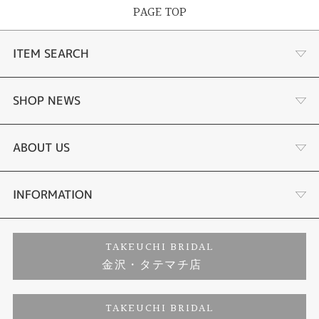
PAGE TOP
ITEM SEARCH
婚約指輪
SHOP NEWS
結婚指輪
選ばれる理由まとめ
ABOUT US
セットリング
お客様の声
会社概要
INFORMATION
婚約ネックレス
プロポーズサポート
店舗情報
ご来店予約
TAKEUCHI BRIDAL
金沢・タテマチ店
ダイヤモンド
ブランドリスト
お客様の声
特定商取引に関する表記
TAKEUCHI BRIDAL