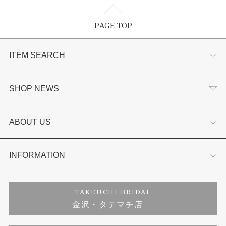
PAGE TOP
ITEM SEARCH
婚約指輪
SHOP NEWS
結婚指輪
選ばれる理由まとめ
ABOUT US
セットリング
お客様の声
会社概要
INFORMATION
婚約ネックレス
プロポーズサポート
店舗情報
ご来店予約
TAKEUCHI BRIDAL
金沢・タテマチ店
ダイヤモンド
ブランドリスト
お客様の声
特定商取引に関する表記