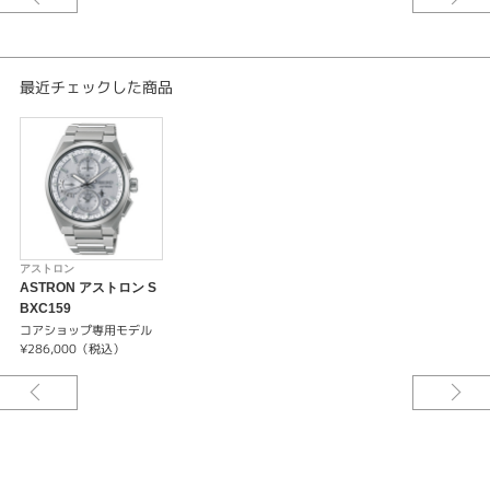
ソーラーGPS衛星電波修正
非受信時平均月差±15秒
フル充電時約6ヶ月間 パワーセーブ時約2年
14石
最近チェックした商品
-過充電防止機能
-パワーセーブ機能
-ストップウオッチ機能（1/20秒計測 12時間計）
-パーペチュアルカレンダー機能(2100年2月28日まで)
-ワールドタイム機能（38タイムゾーン）
-デュアルタイム表示機能
-曜日表示機能
-パワーリザーブ表示機能
アストロン
-タイムトランスファー機能
ASTRON アストロン S
-衛星電波受信によるタイムゾーン修正機能・スーパースマートセンサー機
BXC159
能
コアショップ専用モデル
¥286,000（税込）
-捕捉衛星数表示機能
-受信結果表示機能
-DST(サマータイム)機能
-受信オフ機能(機内モード)
-針位置自動修正機能