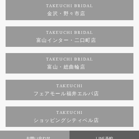
TAKEUCHI BRIDAL
ジュエリーリフォーム
金沢・野々市店
福井指輪工房｜手作りペアリング
お問い合わせ
プライバシーポリシー
TAKEUCHI BRIDAL
真珠ネックレス
福井指輪工房｜手作り結婚指輪 and 婚約指輪
富山インター・二口町店
福井工房｜手作り婚約指輪プロポーズプラン
TAKEUCHI BRIDAL
富山・総曲輪店
TAKEUCHI
フェアモール福井エルパ店
TAKEUCHI
ショッピングシティベル店
お問い合わせ
LINE予約