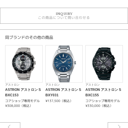
時計
INQUIRY
ソーラーGPS
この商品について問い合わせる
その他文字盤
10気圧防水
メンズウォッチ
金属ベルト
同ブランドのその他の商品
メンズ 腕時計
アストロン
性別
メンズ
腕時計
アストロン
アストロン
アストロン
ASTRON アストロン S
ASTRON アストロン S
ASTRON アストロン S
ASTRON
BXC153
BXY031
BXC155
B
コアショップ専用モデル
¥137,500（税込）
コアショップ専用モデル
紹介文
¥308,000（税込）
¥330,000（税込）
¥
コアショップ専用モデル
キャリバーNo/5X83