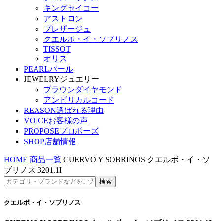
キングセイコー
アストロン
プレザージュ
クエルボ・イ・ソブリノス
TISSOT
オリス
PEARL
パール
JEWELRY
ジュエリー
ブラウンダイヤモンド
アンビリカルコード
REASON
選ばれる理由
VOICE
お客様の声
PROPOSE
プロポーズ
SHOP
店舗情報
HOME
商品一覧
CUERVO Y SOBRINOS クエルボ・イ・ソ
ブリノス 3201.1I
クエルボ・イ・ソブリノス