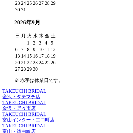
23
24
25
26
27
28
29
30
31
2026年9月
日
月
火
水
木
金
土
1
2
3
4
5
6
7
8
9
10
11
12
13
14
15
16
17
18
19
20
21
22
23
24
25
26
27
28
29
30
※
赤字は休業日
です。
TAKEUCHI BRIDAL
金沢・タテマチ店
TAKEUCHI BRIDAL
金沢・野々市店
TAKEUCHI BRIDAL
富山インター・二口町店
TAKEUCHI BRIDAL
富山・総曲輪店