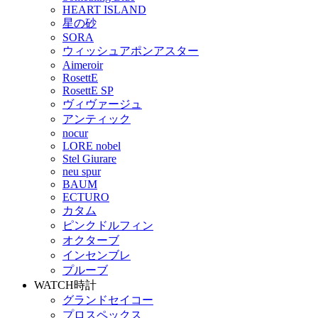
HEART ISLAND
星の砂
SORA
ウィッシュアポンアスター
Aimeroir
RosettE
RosettE SP
ヴィヴァージュ
アンティック
nocur
LORE nobel
Stel Giurare
neu spur
BAUM
ECTURO
カタム
ピンクドルフィン
オクターブ
インセンブレ
プルーブ
WATCH
時計
グランドセイコー
プロスペックス