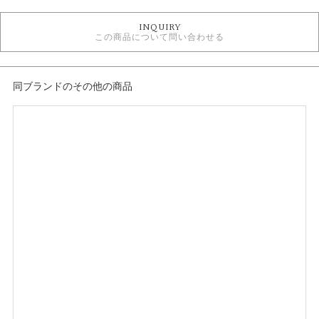
TAKEUCHI BRIDAL × Something Blue ＞ 婚約指輪
INQUIRY
この商品について問い合わせる
紹介文
澄んだ空と海の青に包まれて、螺旋を描くように積み重なる幸せな日々。
広い空の下で、ずっと同じ方向を向いていられるように、
同ブランドのその他の商品
青い光が未来を導き、ふたりの幸せを誓うリング。
※価格は税込みになります。
※センターダイヤモンドを含む価格です。
※選ばれる素材・ダイヤモンドグレードによって価格が変わります。