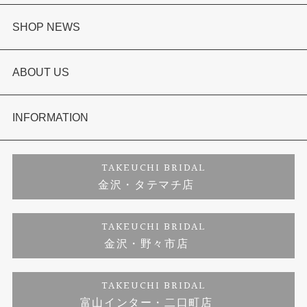
婚約指輪
SHOP NEWS
結婚指輪
選ばれる理由まとめ
ABOUT US
セットリング
お客様の声
会社概要
INFORMATION
婚約ネックレス
プロポーズサポート
店舗情報
ご来店予約
TAKEUCHI BRIDAL
金沢・タテマチ店
ダイヤモンド
ブランドリスト
お客様の声
特定商取引に関する表記
TAKEUCHI BRIDAL
金沢・野々市店
ジュエリーリフォーム
福井指輪工房｜手作りペアリング
お問い合わせ
プライバシーポリシー
TAKEUCHI BRIDAL
真珠ネックレス
福井指輪工房｜手作り結婚指輪 and 婚約指輪
富山インター・二口町店