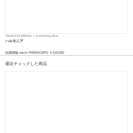
TAKEUCHI BRIDAL × Something Blue
TAK
ハルモニア
ア
結婚指輪 men's Pt950/K18PG ￥319,000
婚約
結婚指輪 lady's Pt950/K18PG ￥319,000
結婚
結婚
最近チェックした商品