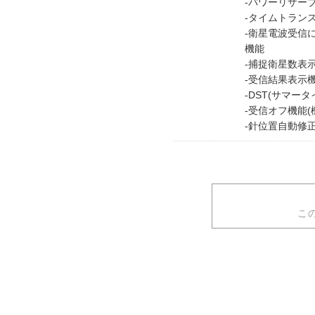
-パワーリザー
-タイムトラン
-衛星電波受信
機能
-捕捉衛星数表
-受信結果表示
-DST(サマー
-受信オフ機能(
-針位置自動修
こ