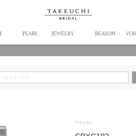
H
PEARL
JEWELRY
REASON
VOI
アストロン