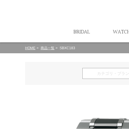
ート
BRIDAL
WATC
HOME
商品一覧
SBXC183