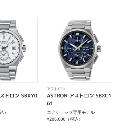
アストロン
アストロ
アストロン SBXY0
ASTRON アストロン SBXC1
ASTR
61
35
税込）
コアショップ専用モデル
¥137,
¥286,000（税込）