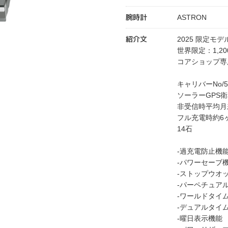
腕時計
ASTRON
紹介文
2025 限定モデ
世界限定：1,2
コアショップ専
キャリバーNo/5
ソーラーGPS
非受信時平均月
フル充電時約6
14石
-過充電防止機
-パワーセーブ
-ストップウオッ
-パーペチュアル
-ワールドタイ
-デュアルタイ
-曜日表示機能