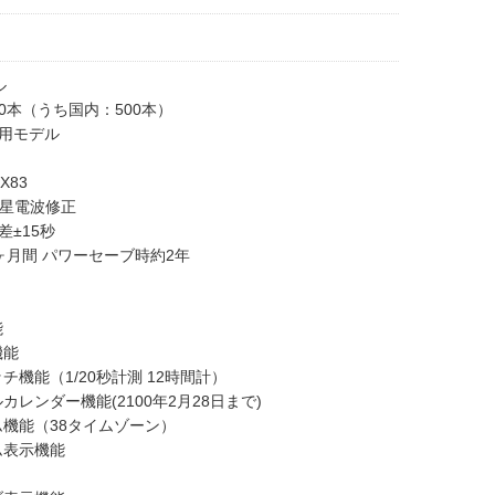
ル
00本（うち国内：500本）
用モデル
X83
衛星電波修正
差±15秒
ヶ月間 パワーセーブ時約2年
能
機能
チ機能（1/20秒計測 12時間計）
カレンダー機能(2100年2月28日まで)
ム機能（38タイムゾーン）
ム表示機能