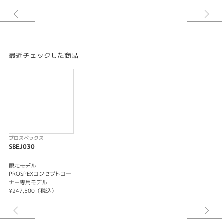
PROSPEXコンセプトコーナー専用モデル
キャリバーNo/6R54
メカニカル 自動巻（手巻つき）
日差＋25秒～－15秒
最大巻上時約72時間持続
最近チェックした商品
24石
24時針（デュアルタイム表示機能）
秒針停止機能
プロスペックス
SBEJ030
限定モデル
PROSPEXコンセプトコー
ナー専用モデル
¥247,500（税込）