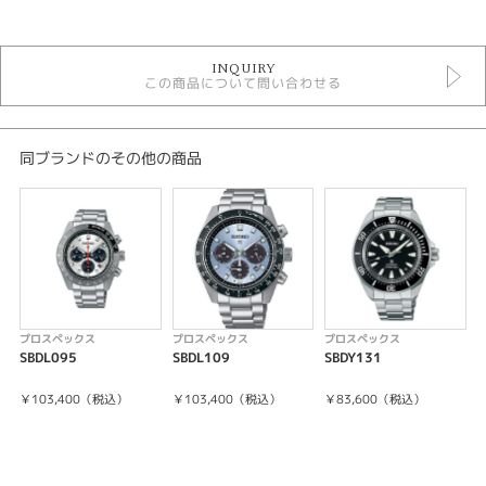
カテゴリ
時計
INQUIRY
黒文字盤
この商品について問い合わせる
手巻き
自動巻き
メンズウォッチ
金属ベルト
同ブランドのその他の商品
メンズ 腕時計
プロスペックス
性別
メンズ
腕時計
プロスペックス
プロスペックス
プロスペックス
SBDL095
SBDL109
SBDY131
S
PROSPEX
￥103,400（税込）
￥103,400（税込）
￥83,600（税込）
紹介文
ダイバーズ 1968 ヘリテージ GMT 限定モデル
世界限定：500本（うち国内：300本）