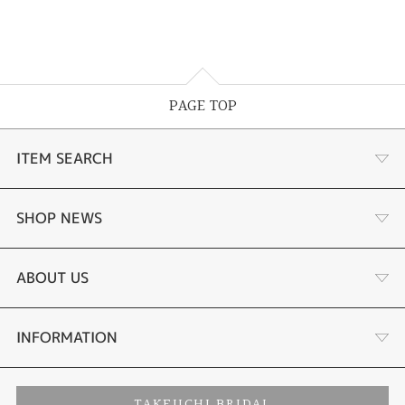
PAGE TOP
ITEM SEARCH
婚約指輪
SHOP NEWS
結婚指輪
選ばれる理由まとめ
ABOUT US
セットリング
お客様の声
会社概要
INFORMATION
婚約ネックレス
プロポーズサポート
店舗情報
ご来店予約
TAKEUCHI BRIDAL