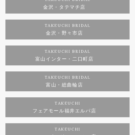
金沢・タテマチ店
ダイヤモンド
ブランドリスト
お客様の声
特定商取引に関する表記
TAKEUCHI BRIDAL
ジュエリーリフォーム
金沢・野々市店
福井指輪工房｜手作りペアリング
お問い合わせ
プライバシーポリシー
TAKEUCHI BRIDAL
真珠ネックレス
福井指輪工房｜手作り結婚指輪 and 婚約指輪
富山インター・二口町店
福井工房｜手作り婚約指輪プロポーズプラン
TAKEUCHI BRIDAL
富山・総曲輪店
TAKEUCHI
フェアモール福井エルパ店
TAKEUCHI