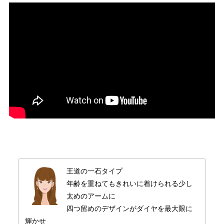
婚約指輪 ソリテール
人気ブランド婚約指輪
婚約指輪 プラチナカラー
デザイン
シンプル
テイスト
婚約指輪 シンプル
紹介文
ラザールダイヤモンドの創始者、ラザール・キャプランが、生涯愛した妻・
シャーロットに贈ったとされるリングを現代風にアレンジしたもの。４本の
爪がぷっくりとしており、横からみるとダイヤモンドの横顔がキューレット
王道の一石タイプ
まで見えるような造りになっています。
年齢を重ねてもきれいに着けられる少し
※センターダイヤモンドを含む価格です。
太めのアームに
※選らばれるダイヤモンドグレードにより料金が異なります。
四つ留めのデザインがダイヤを最大限に
輝かせ