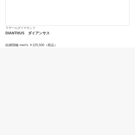
ラザールダイヤモンド
ラ
DIANTHUS ダイアンサス
F
結婚指輪 men's ￥225,500（税込）
婚約
結婚指輪 lady's ￥335,500（税込）