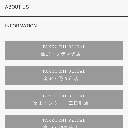
結婚指輪
選ばれる理由まとめ
ABOUT US
セットリング
お客様の声
会社概要
INFORMATION
婚約ネックレス
プロポーズサポート
店舗情報
ご来店予約
TAKEUCHI BRIDAL
金沢・タテマチ店
ダイヤモンド
ブランドリスト
お客様の声
特定商取引に関する表記
TAKEUCHI BRIDAL
金沢・野々市店
ジュエリーリフォーム
福井指輪工房｜手作りペアリング
お問い合わせ
プライバシーポリシー
TAKEUCHI BRIDAL
真珠ネックレス
福井指輪工房｜手作り結婚指輪 and 婚約指輪
富山インター・二口町店
福井工房｜手作り婚約指輪プロポーズプラン
TAKEUCHI BRIDAL
富山・総曲輪店