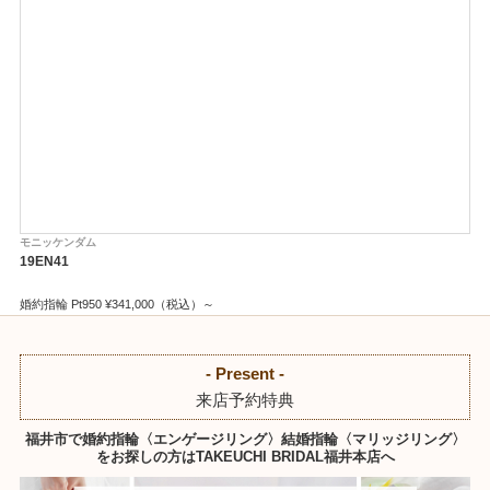
モニッケンダム
モ
19EN41
J3
婚約指輪 Pt950 ¥341,000（税込）～
フル
ハー
- Present -
来店予約特典
福井市で婚約指輪〈エンゲージリング〉結婚指輪〈マリッジリング〉
をお探しの方はTAKEUCHI BRIDAL福井本店へ