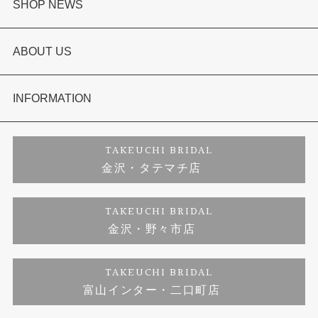
婚約指輪
SHOP NEWS
結婚指輪
選ばれる理由まとめ
ABOUT US
セットリング
お客様の声
会社概要
INFORMATION
婚約ネックレス
プロポーズサポート
店舗情報
ご来店予約
TAKEUCHI BRIDAL
金沢・タテマチ店
ダイヤモンド
ブランドリスト
お客様の声
特定商取引に関する表記
TAKEUCHI BRIDAL
金沢・野々市店
ジュエリーリフォーム
福井指輪工房｜手作りペアリング
お問い合わせ
プライバシーポリシー
TAKEUCHI BRIDAL
真珠ネックレス
福井指輪工房｜手作り結婚指輪 and 婚約指輪
富山インター・二口町店