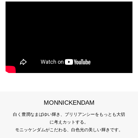
婚約指輪 サイドメレ
人気ブランド婚約指輪
婚約指輪 プラチナカラー
デザイン
キュート
テイスト
婚約指輪 キュート
紹介文
MONNICKEMDAM 【10EN08】
両サイドのメレダイヤがセンターダイヤと絶妙にシンクロし、贅沢感のある
MONNICKENDAM
美しさを醸し出したデザインです。
脇のダイヤの横はハートフォルムが施された枠になっております。
白く豊潤なまばゆい輝き、ブリリアンシーをもっとも大切
に考えカットする。
モニッケンダムがこだわる、白色光の美しい輝きです。
＊中石が0.2ctの場合の料金です。
＊中石のグレードが【F-SI1】の場合の料金です。