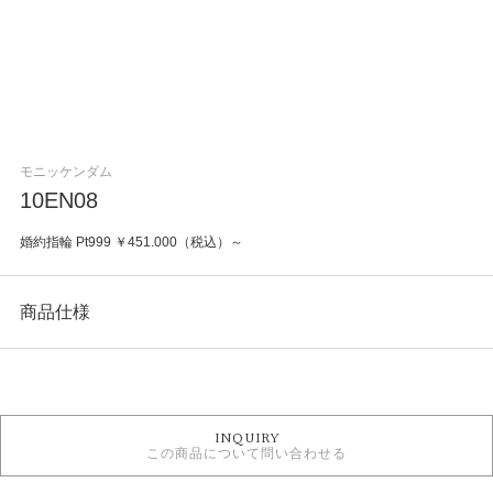
モニッケンダム
10EN08
婚約指輪 Pt999 ￥451.000（税込）～
商品仕様
カテゴリ
婚約指輪
INQUIRY
婚約指輪 フェミニン
この商品について問い合わせる
MONNICKENDAM 婚約指輪
婚約指輪 ストレート