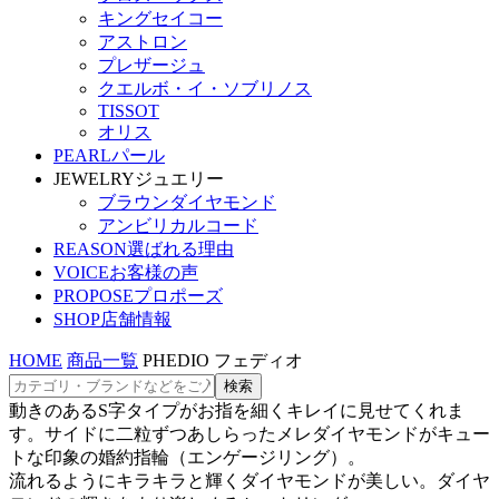
キングセイコー
アストロン
プレザージュ
クエルボ・イ・ソブリノス
TISSOT
オリス
PEARL
パール
JEWELRY
ジュエリー
ブラウンダイヤモンド
アンビリカルコード
REASON
選ばれる理由
VOICE
お客様の声
PROPOSE
プロポーズ
SHOP
店舗情報
HOME
商品一覧
PHEDIO フェディオ
動きのあるS字タイプがお指を細くキレイに見せてくれま
す。サイドに二粒ずつあしらったメレダイヤモンドがキュー
トな印象の婚約指輪（エンゲージリング）。
流れるようにキラキラと輝くダイヤモンドが美しい。ダイヤ