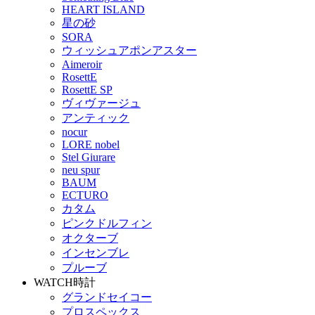
HEART ISLAND
星の砂
SORA
ウィッシュアポンアスター
Aimeroir
RosettE
RosettE SP
ヴィヴァージュ
アンティック
nocur
LORE nobel
Stel Giurare
neu spur
BAUM
ECTURO
カタム
ピンクドルフィン
オクターブ
インセンブレ
プルーブ
WATCH
時計
グランドセイコー
プロスペックス