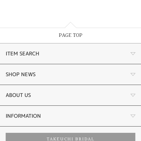
PAGE TOP
ITEM SEARCH
婚約指輪
SHOP NEWS
結婚指輪
選ばれる理由まとめ
ABOUT US
セットリング
お客様の声
会社概要
INFORMATION
婚約ネックレス
プロポーズサポート
店舗情報
ご来店予約
TAKEUCHI BRIDAL