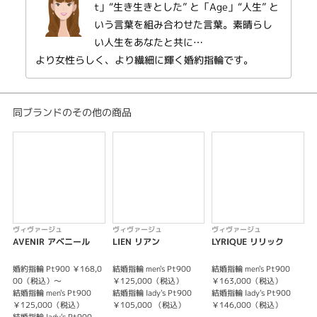
t」“生き生きとした” と「Age」“人生” と
いう言葉を組み合わせた言葉。素晴らし
※センターダイヤモンドの価格は含まれません。
い人生をあなたと共に…
※選ばれる素材・ダイヤモンドグレードによって価格が変わります。
より女性らしく、より繊細に輝く婚約指輪です。
同ブランドのその他の商品
ヴィヴァージュ
ヴィヴァージュ
ヴィヴァージュ
AVENIR アベニール
LIEN リアン
LYRIQUE リリック
婚約指輪 Pt900 ￥168,0
結婚指輪 men's Pt900
結婚指輪 men's Pt900
婚
00（税込）～
￥125,000（税込）
￥163,000（税込）
結婚指輪 men's Pt900
結婚指輪 lady's Pt900
結婚指輪 lady's Pt900
￥125,000（税込）
￥105,000 （税込）
￥146,000（税込）