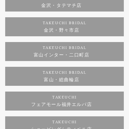
金沢・タテマチ店
ダイヤモンド
ブランドリスト
お客様の声
特定商取引に関する表記
TAKEUCHI BRIDAL
ジュエリーリフォーム
金沢・野々市店
福井指輪工房｜手作りペアリング
お問い合わせ
プライバシーポリシー
TAKEUCHI BRIDAL
真珠ネックレス
福井指輪工房｜手作り結婚指輪 and 婚約指輪
富山インター・二口町店
福井工房｜手作り婚約指輪プロポーズプラン
TAKEUCHI BRIDAL
富山・総曲輪店
TAKEUCHI
フェアモール福井エルパ店
TAKEUCHI