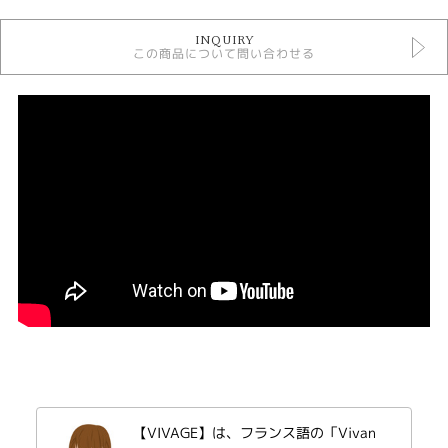
婚約指輪
INQUIRY
婚約指輪 シンプル
この商品について問い合わせる
VIVAGE 婚約指輪
婚約指輪 ウェーブ・S字
婚約指輪 サイドメレ
婚約指輪 プラチナカラー
デザイン
シンプル
テイスト
婚約指輪 シンプル
クラリティ
FL
紹介文
【VIVAGE】は、フランス語の「Vivan
VIVAGE 【Preuve】プルーヴ ~証~永遠を誓う愛の証