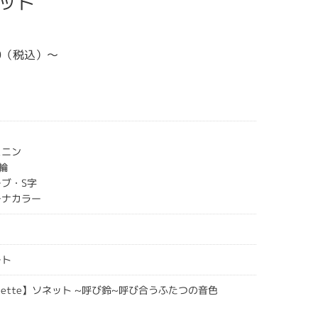
ネット
00（税込）～
ミニン
指輪
ーブ・S字
チナカラー
ート
onnette】ソネット ~呼び鈴~呼び合うふたつの音色