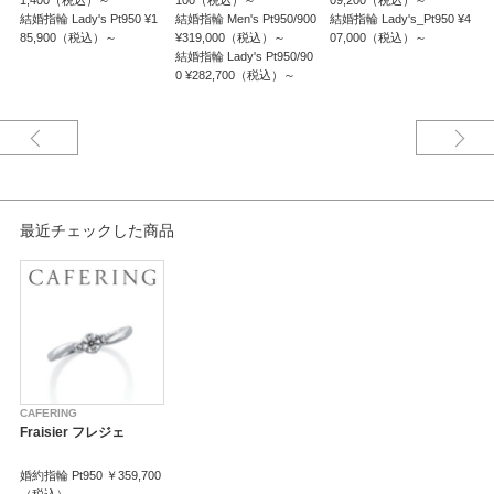
1,400（税込）～
100（税込）～
09,200（税込）～
結婚指輪 Lady's Pt950 ¥1
結婚指輪 Men's Pt950/900
結婚指輪 Lady's_Pt950 ¥4
結
Fraisier
85,900（税込）～
¥319,000（税込）～
07,000（税込）～
￥
フレジェ/幸福の訪れ
結婚指輪 Lady's Pt950/90
結
petitfour ＜プティフール＞
0 ¥282,700（税込）～
0
ひと口ケーキをイメージしたエンゲージリングシリーズ。
※婚約指輪はセンターダイヤモンドを含む価格です。
※選ばれる素材・ダイヤモンドグレードにより価格は変わります。
最近チェックした商品
CAFERING
Fraisier フレジェ
婚約指輪 Pt950 ￥359,700