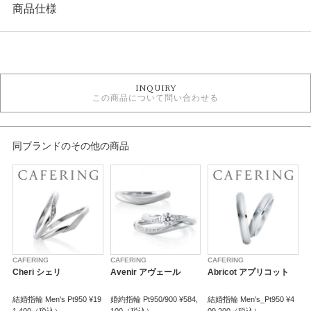
商品仕様
カテゴリ
婚約指輪
INQUIRY
婚約指輪 フェミニン
この商品について問い合わせる
CAFERING 婚約指輪
婚約指輪 ウェーブ・S字
婚約指輪 サイドメレ
人気ブランド婚約指輪
同ブランドのその他の商品
婚約指輪 プラチナカラー
デザイン
キュート
テイスト
CAFERING
CAFERING
CAFERING
C
婚約指輪 キュート
Cheri シェリ
Avenir アヴェール
Abricot アプリコット
R
紹介文
結婚指輪 Men's Pt950 ¥19
婚約指輪 Pt950/900 ¥584,
結婚指輪 Men's_Pt950 ¥4
婚