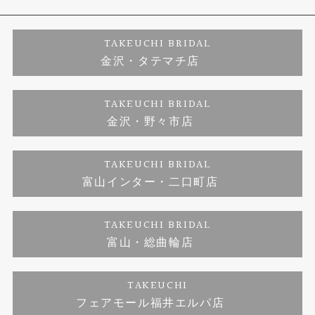
婚約ネックレス
プロポーズサポート
店舗情報
ご来店予約
TAKEUCHI BRIDAL
金沢・タテマチ店
ダイヤモンド
ブランドリスト
お客様の声
特定商取引に関する表記
TAKEUCHI BRIDAL
金沢・野々市店
ジュエリーリフォーム
福井指輪工房｜手作りペアリング
お問い合わせ
プライバシーポリシー
TAKEUCHI BRIDAL
真珠ネックレス
福井指輪工房｜手作り結婚指輪 and 婚約指輪
富山インター・二口町店
福井工房｜手作り婚約指輪プロポーズプラン
TAKEUCHI BRIDAL
富山・総曲輪店
TAKEUCHI
フェアモール福井エルパ店