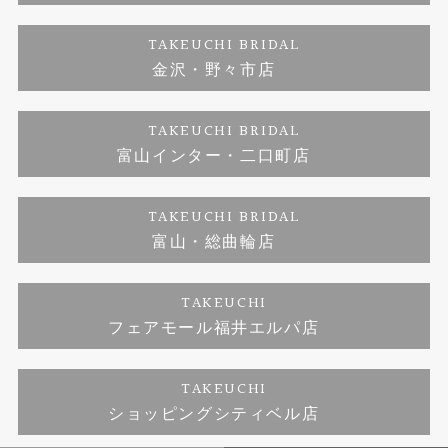
ダイヤモンド
ブランドリスト
お客様の声
特定商取引に関する表記
TAKEUCHI BRIDAL
ジュエリーリフォーム
金沢・野々市店
福井指輪工房｜手作りペアリング
お問い合わせ
プライバシーポリシー
TAKEUCHI BRIDAL
真珠ネックレス
福井指輪工房｜手作り結婚指輪 and 婚約指輪
富山インター・二口町店
福井工房｜手作り婚約指輪プロポーズプラン
TAKEUCHI BRIDAL
富山・総曲輪店
TAKEUCHI
フェアモール福井エルパ店
TAKEUCHI
ショッピングシティベル店