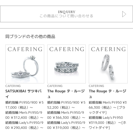
婚約指輪
INQUIRY
婚約指輪 シンプル
この商品について問い合わせる
CAFERING 婚約指輪
婚約指輪 ウェーブ・S字
婚約指輪 ソリテール
人気ブランド婚約指輪
同ブランドのその他の商品
婚約指輪 プラチナカラー
デザイン
シンプル
テイスト
CAFERING
CAFERING
CAFERING
C
婚約指輪 シンプル
SATSUKIBAI サツキバ
The Rouge テ・ルージ
The Rouge テ・ルージ
イ
ュ
ュ
紹介文
婚約指輪 Pt950/900 ￥5
婚約指輪 Pt950/900 ￥5
結婚指輪 Men's Pt950 ¥3
婚
17,000（税込）～
52,200（税込）～
66,300（税込）～ [ブラ
結婚指輪 Men's Pt950/9
結婚指輪 Men's Pt950/9
ックダイヤ]
結
Plaine
00 ￥312,400（税込）～
00 ￥366,300（税込）～
結婚指輪 Lady's Pt950
0
プレンヌ/無垢な心
結婚指輪 Lady's Pt950/9
結婚指輪 Lady's Pt950/9
¥319,000（税込） ～[ホ
結
petitfour ＜プティフール＞
00 ￥290,400（税込）～
00 ￥319,000（税込）～
ワイトダイヤ]
0
ひと口ケーキをイメージしたエンゲージリングシリーズ。