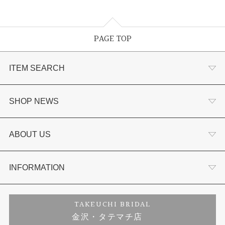
PAGE TOP
ITEM SEARCH
婚約指輪
SHOP NEWS
結婚指輪
選ばれる理由まとめ
ABOUT US
セットリング
お客様の声
会社概要
INFORMATION
婚約ネックレス
プロポーズサポート
店舗情報
ご来店予約
TAKEUCHI BRIDAL
金沢・タテマチ店