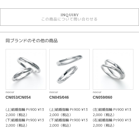
結婚指輪
INQUIRY
結婚指輪 フェミニン
この商品について問い合わせる
結婚指輪 コンビネーション
nocur
結婚指輪 鍛造
結婚指輪 V字・U字
同ブランドのその他の商品
結婚指輪 ３～7石
結婚指輪 甲丸
デザイン
コンビネーション
テイスト
nocur
nocur
nocur
n
CN053/CN054
CN045/046
CN059/060
C
結婚指輪 コンビネーション
(上)結婚指輪 Pt900 ¥13
(上)結婚指輪 Pt900 ¥13
(左)結婚指輪 Pt900 ¥13
(
性別
2,000（税込）
2,000（税込）
2,000（税込）
(下)結婚指輪 Pt900 ¥13
(下)結婚指輪 Pt900 ¥13
(右)結婚指輪 Pt900 ¥13
(
2,000（税込）
2,000（税込）
2,000（税込）
レディース
メンズ