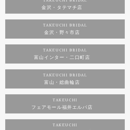
TAKEUCHI BRIDAL
金沢・タテマチ店
ダイヤモンド
ブランドリスト
お客様の声
特定商取引に関する表記
TAKEUCHI BRIDAL
ジュエリーリフォーム
金沢・野々市店
福井指輪工房｜手作りペアリング
お問い合わせ
プライバシーポリシー
TAKEUCHI BRIDAL
真珠ネックレス
福井指輪工房｜手作り結婚指輪 and 婚約指輪
富山インター・二口町店
福井工房｜手作り婚約指輪プロポーズプラン
TAKEUCHI BRIDAL
富山・総曲輪店
TAKEUCHI
フェアモール福井エルパ店
TAKEUCHI