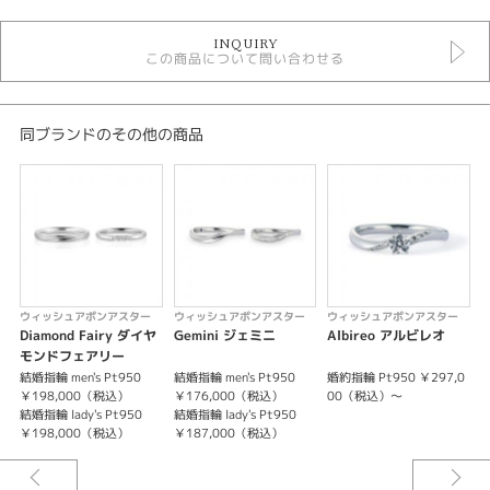
婚約指輪
INQUIRY
婚約指輪 ゴージャス
この商品について問い合わせる
Wish upon a star 婚約指輪
婚約指輪 ストレート
婚約指輪 エタニティ
婚約指輪 プラチナカラー
同ブランドのその他の商品
デザイン
ゴージャス
テイスト
婚約指輪 ゴージャス
ウィッシュアポンアスター
ウィッシュアポンアスター
ウィッシュアポンアスター
Diamond Fairy ダイヤ
Gemini ジェミニ
Albireo アルビレオ
S
紹介文
モンドフェアリー
結婚指輪 men's Pt950
結婚指輪 men's Pt950
婚約指輪 Pt950 ￥297,0
結
リングに現れた「星の軌道」はふたりが歩む道、そして時を超えてつながる
￥198,000（税込）
￥176,000（税込）
00（税込）～
結婚指輪 lady's Pt950
結婚指輪 lady's Pt950
結
ふたりの愛を表しています。ふたりの歩む道＝軌道がつくる領域は、ふたり
￥198,000（税込）
￥187,000（税込）
の幸せな日々……
※センターダイヤモンドを含む価格です。