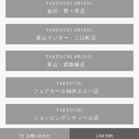
TAKEUCHI BRIDAL
ジュエリーリフォーム
金沢・野々市店
福井指輪工房｜手作りペアリング
お問い合わせ
プライバシーポリシー
TAKEUCHI BRIDAL
真珠ネックレス
福井指輪工房｜手作り結婚指輪 and 婚約指輪
富山インター・二口町店
福井工房｜手作り婚約指輪プロポーズプラン
TAKEUCHI BRIDAL
富山・総曲輪店
TAKEUCHI
フェアモール福井エルパ店
TAKEUCHI
ショッピングシティベル店
お問い合わせ
LINE予約
© TAKEUCHI BRIDAL All Rights Reserved.