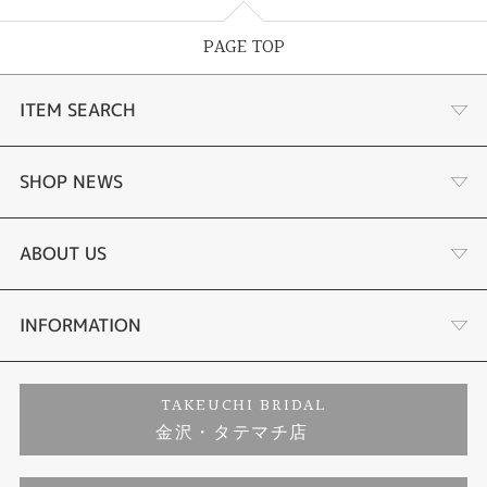
PAGE TOP
ITEM SEARCH
婚約指輪
SHOP NEWS
結婚指輪
選ばれる理由まとめ
ABOUT US
セットリング
お客様の声
会社概要
INFORMATION
婚約ネックレス
プロポーズサポート
店舗情報
ご来店予約
TAKEUCHI BRIDAL
金沢・タテマチ店
ダイヤモンド
ブランドリスト
お客様の声
特定商取引に関する表記