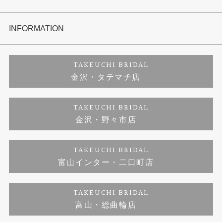
セットリング
お客様の声
会社概要
INFORMATION
婚約ネックレス
プロポーズサポート
店舗情報
ご来店予約
TAKEUCHI BRIDAL
金沢・タテマチ店
ダイヤモンド
ブランドリスト
お客様の声
特定商取引に関する表記
TAKEUCHI BRIDAL
ジュエリーリフォーム
金沢・野々市店
福井指輪工房｜手作りペアリング
お問い合わせ
プライバシーポリシー
TAKEUCHI BRIDAL
真珠ネックレス
福井指輪工房｜手作り結婚指輪 and 婚約指輪
富山インター・二口町店
福井工房｜手作り婚約指輪プロポーズプラン
TAKEUCHI BRIDAL
富山・総曲輪店