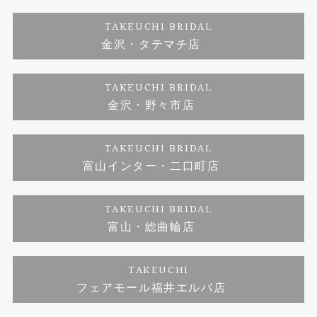
婚約ネックレス
プロポーズサポート
店舗情報
ご来店予約
TAKEUCHI BRIDAL
金沢・タテマチ店
ダイヤモンド
ブランドリスト
お客様の声
特定商取引に関する表記
TAKEUCHI BRIDAL
金沢・野々市店
ジュエリーリフォーム
福井指輪工房｜手作りペアリング
お問い合わせ
プライバシーポリシー
TAKEUCHI BRIDAL
真珠ネックレス
福井指輪工房｜手作り結婚指輪 and 婚約指輪
富山インター・二口町店
福井工房｜手作り婚約指輪プロポーズプラン
TAKEUCHI BRIDAL
富山・総曲輪店
TAKEUCHI
フェアモール福井エルパ店