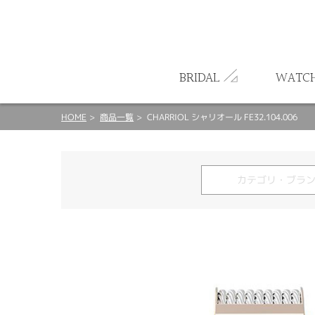
ート
BRIDAL
WATC
HOME
商品一覧
CHARRIOL シャリオール FE32.104.006