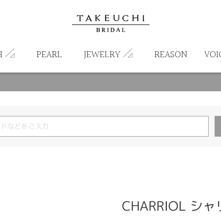
H
PEARL
JEWELRY
REASON
VOI
CHARRIOL シャ