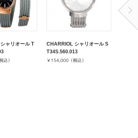
L シャリオール T
CHARRIOL シャリオール S
CHAR
03
T34S.560.013
T-TROP
540.32
（税込）
￥154,000（税込）
￥170,