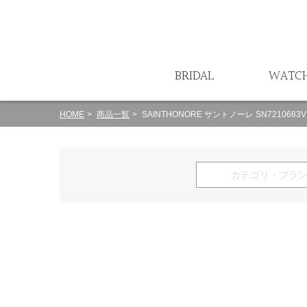
ート
BRIDAL
WATC
HOME
商品一覧
SAINTHONORE サントノーレ SN7210683V