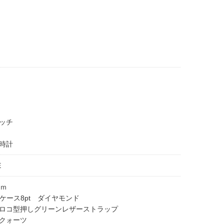
ッチ
時計
E
ｍｍ
S)ケース8pt ダイヤモンド
ロコ型押しグリーンレザーストラップ
クォーツ