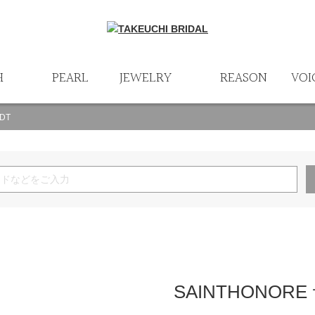
H
PEARL
JEWELRY
REASON
VOI
DT
SAINTHONORE