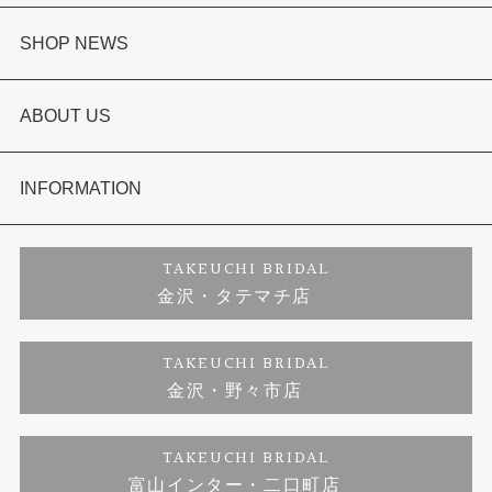
婚約指輪
SHOP NEWS
結婚指輪
選ばれる理由まとめ
ABOUT US
セットリング
お客様の声
会社概要
INFORMATION
婚約ネックレス
プロポーズサポート
店舗情報
ご来店予約
TAKEUCHI BRIDAL
金沢・タテマチ店
ダイヤモンド
ブランドリスト
お客様の声
特定商取引に関する表記
TAKEUCHI BRIDAL
金沢・野々市店
ジュエリーリフォーム
福井指輪工房｜手作りペアリング
お問い合わせ
プライバシーポリシー
TAKEUCHI BRIDAL
真珠ネックレス
福井指輪工房｜手作り結婚指輪 and 婚約指輪
富山インター・二口町店