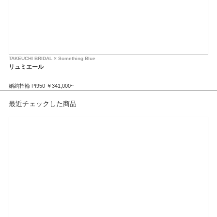
TAKEUCHI BRIDAL × Something Blue
TAK
リュミエール
セ
婚約指輪 Pt950 ￥341,000~
婚約
最近チェックした商品