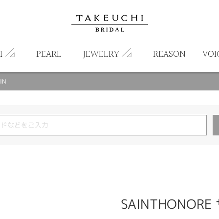
H
PEARL
JEWELRY
REASON
VOI
IN
SAINTHONORE