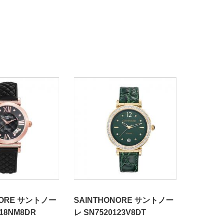
NORE サントノー
SAINTHONORE サントノー
SAIN
118NM8DR
レ SN7520123V8DT
レ SN7