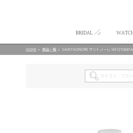
ート
BRIDAL
WATC
HOME
商品一覧
SAINTHONORE サントノーレ SN7210681A