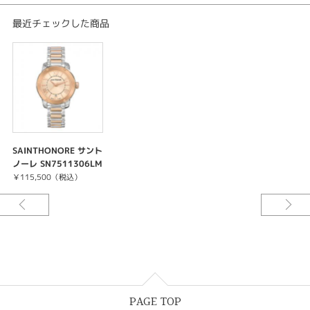
ウの一品はコンテンポラリー愛好家を魅了します。
最近チェックした商品
「メイドインフランス」の妥協のない品質、ユニークなエスプリ、高級な素
材、大胆な仕上げ・・・
サントノーレは現代求められるものにそったモデルの時計を提供していま
す。2つの製造工場で、サントノーレは 変わらない情熱を込めて、伝統的ノ
ウハウを永続させています。
SAINTHONORE サント
ノーレ SN7511306LM
RR
￥115,500（税込）
PAGE TOP