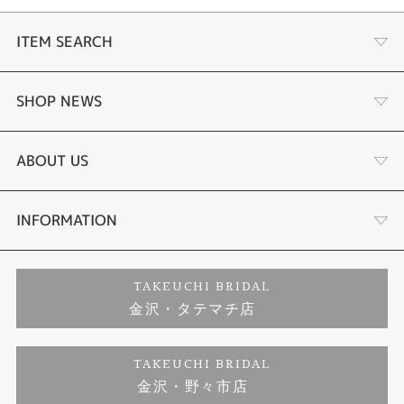
ITEM SEARCH
婚約指輪
SHOP NEWS
結婚指輪
選ばれる理由まとめ
ABOUT US
セットリング
お客様の声
会社概要
INFORMATION
婚約ネックレス
プロポーズサポート
店舗情報
ご来店予約
TAKEUCHI BRIDAL
金沢・タテマチ店
ダイヤモンド
ブランドリスト
お客様の声
特定商取引に関する表記
TAKEUCHI BRIDAL
ジュエリーリフォーム
金沢・野々市店
福井指輪工房｜手作りペアリング
お問い合わせ
プライバシーポリシー