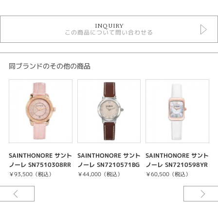
時計
INQUIRY
この商品について問い合わせる
クォーツ
その他文字盤
レディースウォッチ
レディース 腕時計
同ブランドのその他の商品
腕時計
SAINTHONORE
紹介文
素材：PGP(SS)
ムーブメント：クォーツ
SAINTHONORE サント
SAINTHONORE サント
SAINTHONORE サント
ケース径：35mm
ノーレ SN7510308RR
ノーレ SN7210571BG
ノーレ SN7210598YR
防水：3気圧防水
R
BN
AR
￥93,500（税込）
￥44,000（税込）
￥60,500（税込）
１８８５年以来、サントノーレは名高い「パリスタイル」と同意語で、無類
のデザイン的コレクションが特徴的です。
パリからニューヨーク、東京からドバイとブランドの特別な時計製造ノウハ