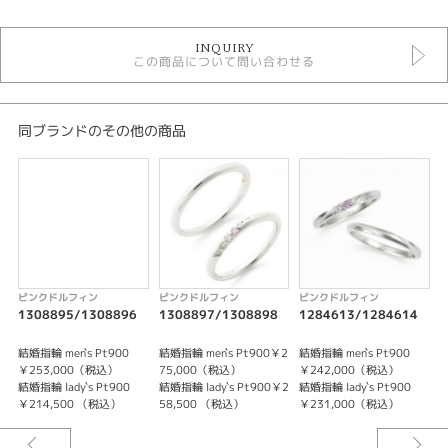
結婚指輪
INQUIRY
結婚指輪 フェミニン
この商品について問い合わせる
Pink Dolphin Diamond 結婚指輪
結婚指輪 ストレート
結婚指輪 プラチナカラー
結婚指輪 一石
同ブランドのその他の商品
結婚指輪 甲丸
結婚指輪 ピンクダイヤモンド
デザイン
キュート
テイスト
ピンクドルフィン
ピンクドルフィン
ピンクドルフィン
1308895/1308896
1308897/1308898
1284613/1284614
1
結婚指輪 キュート
結婚指輪 men`s Pt900
結婚指輪 men`s Pt900￥2
結婚指輪 men`s Pt900
結
性別
￥253,000（税込）
75,000（税込）
￥242,000（税込）
結婚指輪 lady`s Pt900
結婚指輪 lady`s Pt900￥2
結婚指輪 lady`s Pt900
結
￥214,500 （税込）
58,500 （税込）
￥231,000（税込）
￥
レディース
メンズ