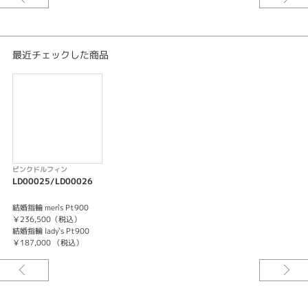
紹介文
Pink Dolphin Diamond LD00025/LD00026
最近チェックした商品
高い硬度を持ち、変形しにくいマリッジリングは、S字の柔らかなウェーブ
デザインで手に馴染みやすいリング。
ピンクドルフィンダイヤモンド
「約束された愛」それはピンクダイアの持つ石言葉 ピンクドルフィンに恋人
同士や夫婦で遭遇すると、その人には幸運が訪れ 生涯添い遂げられると言わ
れています。 リング内側に想いを込めて 永遠に続くふたりの幸せを見守る
絆。
ピンクドルフィン
LD00025/LD00026
結婚指輪 men`s Pt900
￥236,500（税込）
結婚指輪 lady`s Pt900
￥187,000 （税込）