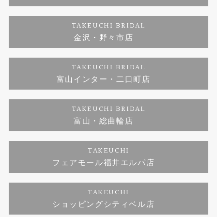
ダイヤモンド
ブランドリスト
お客様の声
特定商取引に関する表記
TAKEUCHI BRIDAL
ジュエリーリフォーム
金沢・野々市店
福井指輪工房｜手作りペアリング
お問い合わせ
プライバシーポリシー
TAKEUCHI BRIDAL
真珠ネックレス
福井指輪工房｜手作り結婚指輪 and 婚約指輪
富山インター・二口町店
福井工房｜手作り婚約指輪プロポーズプラン
TAKEUCHI BRIDAL
富山・総曲輪店
TAKEUCHI
フェアモール福井エルパ店
TAKEUCHI
ショッピングシティベル店