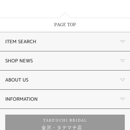
PAGE TOP
ITEM SEARCH
婚約指輪
SHOP NEWS
結婚指輪
選ばれる理由まとめ
ABOUT US
セットリング
お客様の声
会社概要
INFORMATION
婚約ネックレス
プロポーズサポート
店舗情報
ご来店予約
TAKEUCHI BRIDAL
金沢・タテマチ店