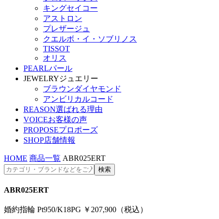
キングセイコー
アストロン
プレザージュ
クエルボ・イ・ソブリノス
TISSOT
オリス
PEARL
パール
JEWELRY
ジュエリー
ブラウンダイヤモンド
アンビリカルコード
REASON
選ばれる理由
VOICE
お客様の声
PROPOSE
プロポーズ
SHOP
店舗情報
HOME
商品一覧
ABR025ERT
ABR025ERT
婚約指輪 Pt950/K18PG ￥207,900（税込）