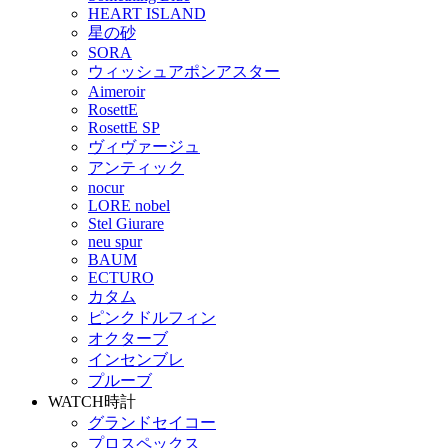
HEART ISLAND
星の砂
SORA
ウィッシュアポンアスター
Aimeroir
RosettE
RosettE SP
ヴィヴァージュ
アンティック
nocur
LORE nobel
Stel Giurare
neu spur
BAUM
ECTURO
カタム
ピンクドルフィン
オクターブ
インセンブレ
プルーブ
WATCH
時計
グランドセイコー
プロスペックス