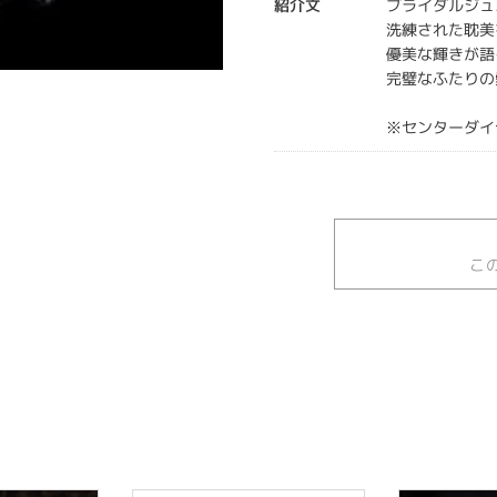
紹介文
ブライダルジュ
洗練された耽美
優美な輝きが語
完璧なふたりの
※センターダイ
こ