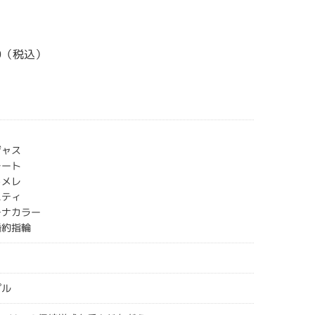
00（税込）
ジャス
レート
ドメレ
ニティ
チナカラー
婚約指輪
プル