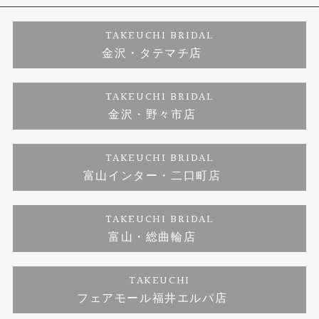
婚約ネックレス
プロポーズサポート
店舗情報
ご来店予約
TAKEUCHI BRIDAL
金沢・タテマチ店
ダイヤモンド
ブランドリスト
お客様の声
特定商取引に関する表記
TAKEUCHI BRIDAL
ジュエリーリフォーム
金沢・野々市店
福井指輪工房｜手作りペアリング
お問い合わせ
プライバシーポリシー
TAKEUCHI BRIDAL
真珠ネックレス
福井指輪工房｜手作り結婚指輪 and 婚約指輪
富山インター・二口町店
福井工房｜手作り婚約指輪プロポーズプラン
TAKEUCHI BRIDAL
富山・総曲輪店
TAKEUCHI
フェアモール福井エルパ店