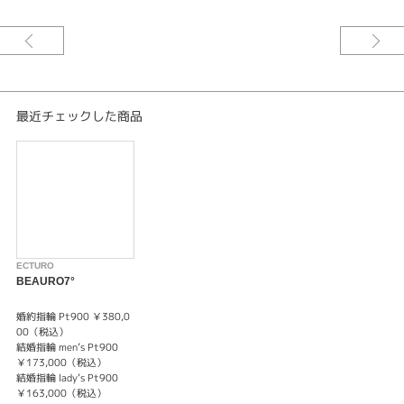
優美な輝きが語るのは
完璧なふたりの愛と 永遠に輝く未来
※センターダイヤは価格に含まれません。
最近チェックした商品
ECTURO
BEAURO7°
婚約指輪 Pt900 ￥380,0
00（税込）
結婚指輪 men’s Pt900
￥173,000（税込）
結婚指輪 lady’s Pt900
￥163,000（税込）