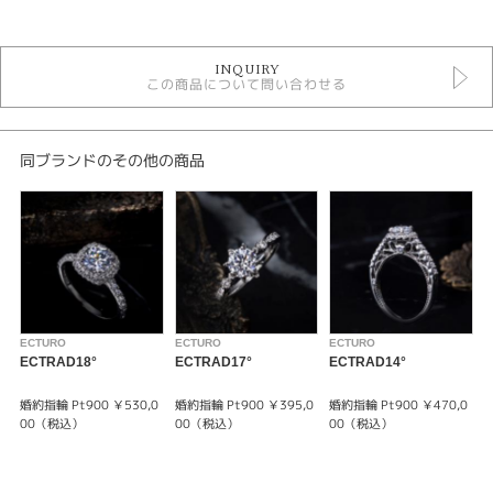
カテゴリ
セットリング
INQUIRY
セットリング ゴージャス
この商品について問い合わせる
エクトゥーロ セットリング
デザイン
同ブランドのその他の商品
ゴージャス
テイスト
セットリング ゴージャス
性別
ECTURO
ECTURO
ECTURO
E
レディース
ECTRAD18°
ECTRAD17°
ECTRAD14°
E
メンズ
婚約指輪 Pt900 ￥530,0
婚約指輪 Pt900 ￥395,0
婚約指輪 Pt900 ￥470,0
婚
00（税込）
00（税込）
00（税込）
紹介文
ブライダルジュエリーの伝統様式を重んじながら
洗練された耽美を独創するエクトゥーロ