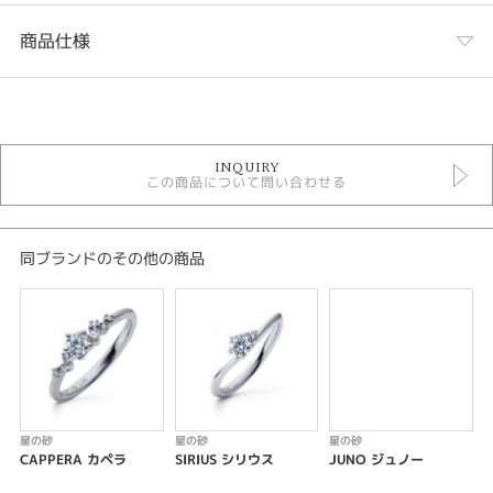
商品仕様
カテゴリ
セットリング
INQUIRY
セットリング フェミニン
この商品について問い合わせる
星の砂 セットリング
デザイン
同ブランドのその他の商品
キュート
テイスト
セットリング キュート
性別
星の砂
星の砂
星の砂
レディース
CAPPERA カペラ
SIRIUS シリウス
JUNO ジュノー
メンズ