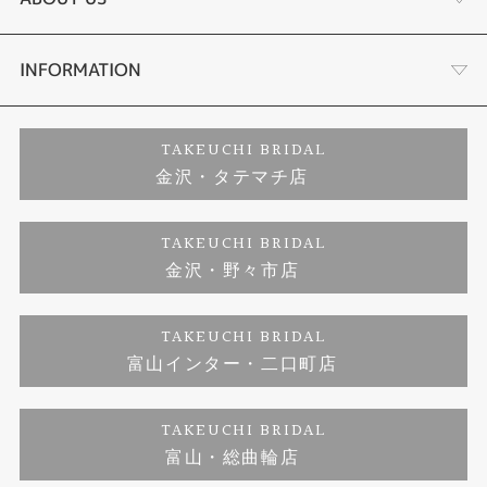
セットリング
お客様の声
会社概要
INFORMATION
婚約ネックレス
プロポーズサポート
店舗情報
ご来店予約
TAKEUCHI BRIDAL
金沢・タテマチ店
ダイヤモンド
ブランドリスト
お客様の声
特定商取引に関する表記
TAKEUCHI BRIDAL
ジュエリーリフォーム
金沢・野々市店
福井指輪工房｜手作りペアリング
お問い合わせ
プライバシーポリシー
TAKEUCHI BRIDAL
真珠ネックレス
福井指輪工房｜手作り結婚指輪 and 婚約指輪
富山インター・二口町店
福井工房｜手作り婚約指輪プロポーズプラン
TAKEUCHI BRIDAL
富山・総曲輪店