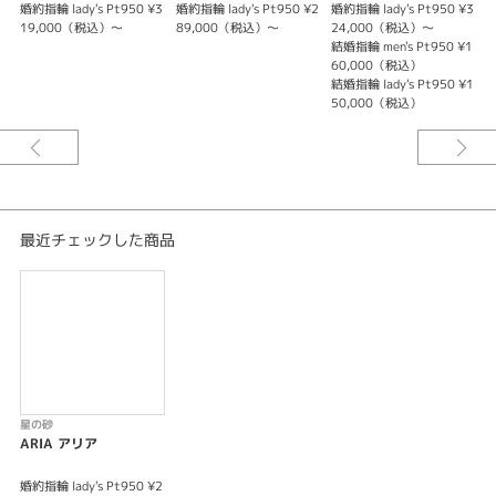
婚約指輪 lady's Pt950 ¥3
婚約指輪 lady's Pt950 ¥2
婚約指輪 lady's Pt950 ¥3
婚
19,000（税込）～
89,000（税込）～
24,000（税込）～
紹介文
結婚指輪 men's Pt950 ¥1
結
60,000（税込）
点 と 点 をつなぐと、線になる
結婚指輪 lady's Pt950 ¥1
結
星と星が繋がり、星座になる
50,000（税込）
想いと想いが繋がり、愛になる
アリア（星座の掛橋）
奏でる幸せのうた
※センターダイヤ込みの価格となります。
最近チェックした商品
星の砂
ARIA アリア
婚約指輪 lady's Pt950 ¥2