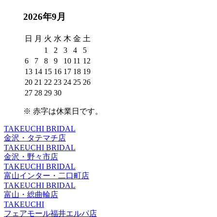
2026年9月
日
月
火
水
木
金
土
1
2
3
4
5
6
7
8
9
10
11
12
13
14
15
16
17
18
19
20
21
22
23
24
25
26
27
28
29
30
※
赤字は休業日
です。
TAKEUCHI BRIDAL
金沢・タテマチ店
TAKEUCHI BRIDAL
金沢・野々市店
TAKEUCHI BRIDAL
富山インター・二口町店
TAKEUCHI BRIDAL
富山・総曲輪店
TAKEUCHI
フェアモール福井エルパ店