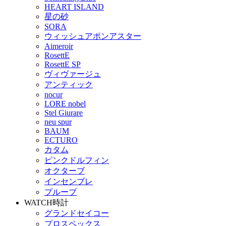
HEART ISLAND
星の砂
SORA
ウィッシュアポンアスター
Aimeroir
RosettE
RosettE SP
ヴィヴァージュ
アンティック
nocur
LORE nobel
Stel Giurare
neu spur
BAUM
ECTURO
カタム
ピンクドルフィン
オクターブ
インセンブレ
プルーブ
WATCH
時計
グランドセイコー
プロスペックス