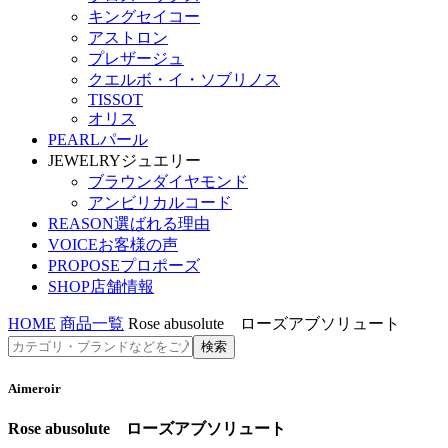
キングセイコー
アストロン
プレザージュ
クエルボ・イ・ソブリノス
TISSOT
オリス
PEARL
パール
JEWELRY
ジュエリー
ブラウンダイヤモンド
アンビリカルコード
REASON
選ばれる理由
VOICE
お客様の声
PROPOSE
プロポーズ
SHOP
店舗情報
HOME
商品一覧
Rose abusolute ローズアブソリュート
Aimeroir
Rose abusolute ローズアブソリュート