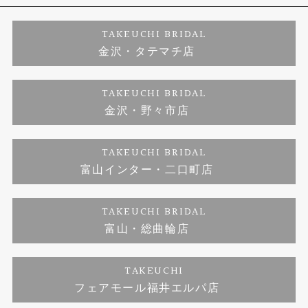
婚約ネックレス
プロポーズサポート
店舗情報
ご来店予約
TAKEUCHI BRIDAL
金沢・タテマチ店
ダイヤモンド
ブランドリスト
お客様の声
特定商取引に関する表記
TAKEUCHI BRIDAL
ジュエリーリフォーム
金沢・野々市店
福井指輪工房｜手作りペアリング
お問い合わせ
プライバシーポリシー
TAKEUCHI BRIDAL
真珠ネックレス
福井指輪工房｜手作り結婚指輪 and 婚約指輪
富山インター・二口町店
福井工房｜手作り婚約指輪プロポーズプラン
TAKEUCHI BRIDAL
富山・総曲輪店
TAKEUCHI
フェアモール福井エルパ店