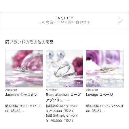
カテゴリ
セットリング
INQUIRY
セットリング ゴージャス
この商品について問い合わせる
エメルワール セットリング
デザイン
同ブランドのその他の商品
ゴージャス
テイスト
セットリング ゴージャス
性別
Aimeroir
Aimeroir
Aimeroir
A
レディース
Jasmine ジャスミン
Rose absolute ローズ
Lovage ロベージ
R
メンズ
アブソリュート
婚約指輪 Pt900 ￥135,0
結婚指輪 men’s Pt900
婚約指輪 K18PG ￥155,0
婚
00（税込）~
￥212,000（税込）
00（税込）~
紹介文
結婚指輪 lady’s Pt900
結
￥198,000（税込）
Lemongrass レモングラス
結
ふたり手をとり 輝きに満ちた未来へ