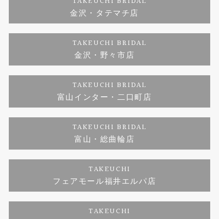
TAKEUCHI BRIDAL
金沢・タテマチ店
ダイヤモンド
ブランドリスト
お客様の声
特定商取引に関する表記
TAKEUCHI BRIDAL
ジュエリーリフォーム
金沢・野々市店
福井指輪工房｜手作りペアリング
お問い合わせ
プライバシーポリシー
TAKEUCHI BRIDAL
真珠ネックレス
福井指輪工房｜手作り結婚指輪 and 婚約指輪
富山インター・二口町店
福井工房｜手作り婚約指輪プロポーズプラン
TAKEUCHI BRIDAL
富山・総曲輪店
TAKEUCHI
フェアモール福井エルパ店
TAKEUCHI