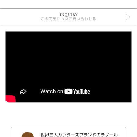
結婚指輪
INQUIRY
結婚指輪 フェミニン
この商品について問い合わせる
ラザールダイヤモンド 結婚指輪
結婚指輪 つや消し
結婚指輪 ウェーブ・S字
結婚指輪 プラチナカラー
人気ブランド結婚指輪
結婚指輪 ３～7石
結婚指輪 甲丸
デザイン
キュート
テイスト
結婚指輪 キュート
性別
レディース
世界三大カッターズブランドのラザール
メンズ