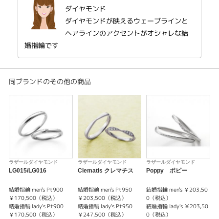
ダイヤモンド
紹介文
ダイヤモンドが映えるウェーブラインと
ヘアラインのアクセントがオシャレな結
フロックス【FH035PRH/FH036PR】
婚指輪です
小さな花がまとまって咲く姿が印象的なフロックス。
赤やピンク、白、青など、様々な色の花を咲かせます。
フロックスの花のように七色の輝くダイヤモンドをやさしく包んだマリッジ
リングです。
同ブランドのその他の商品
ラザールダイヤモンド
ラザールダイヤモンド
ラザールダイヤモンド
LG015/LG016
Clematis クレマチス
Poppy ポピー
L
結婚指輪 men's Pt900
結婚指輪 men's Pt950
結婚指輪 men's ￥203,50
結
￥170,500（税込）
￥203,500（税込）
0（税込）
結婚指輪 lady's Pt900
結婚指輪 lady's Pt950
結婚指輪 lady's ￥203,50
結
￥170,500（税込）
￥247,500（税込）
0（税込）