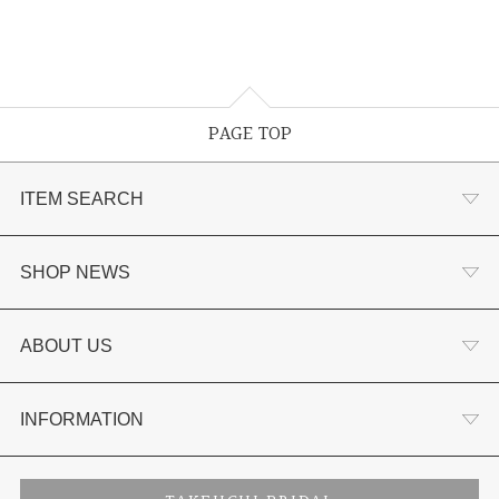
PAGE TOP
ITEM SEARCH
婚約指輪
SHOP NEWS
結婚指輪
選ばれる理由まとめ
ABOUT US
セットリング
お客様の声
会社概要
INFORMATION
婚約ネックレス
プロポーズサポート
店舗情報
ご来店予約