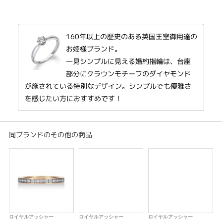
ERA817
エンゲージリングの台座に、ブランドを象徴するアイコンである王冠の意匠
を施した「クラウン（CROWN）」シリーズより、装い新たな新作が登場。
160年以上の歴史のある英国王室御用達の
まるで王冠のように、台座部分にメレダイヤを取り巻き、上部にメインダイ
ヤを優雅にセット。クラウンの持つ、高貴さ、そして華やかさが感じられま
お姫様ブランド。
す。ストレートタイプのマリッジリングとも重ね付けがしやすいリングで
一見シンプルに見える婚約指輪は、台座
す。
部分にクラウンモチーフのダイヤモンド
が施されている特別なデザイン。シンプルでも優雅さ
※センターダイヤモンドを含む価格です。
※選ばれる素材・ダイヤモンドグレードによって価格が変わります。
を感じたい方におすすめです！
同ブランドのその他の商品
ロイヤルアッシャー
ロイヤルアッシャー
ロイヤルアッシャー