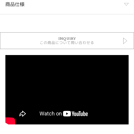
商品仕様
カテゴリ
婚約指輪
INQUIRY
婚約指輪 シンプル
この商品について問い合わせる
ROYAL ASSCHER 婚約指輪
婚約指輪 ストレート
婚約指輪 ソリテール
人気ブランド婚約指輪
婚約指輪 プラチナカラー
デザイン
シンプル
テイスト
婚約指輪 シンプル
紹介文