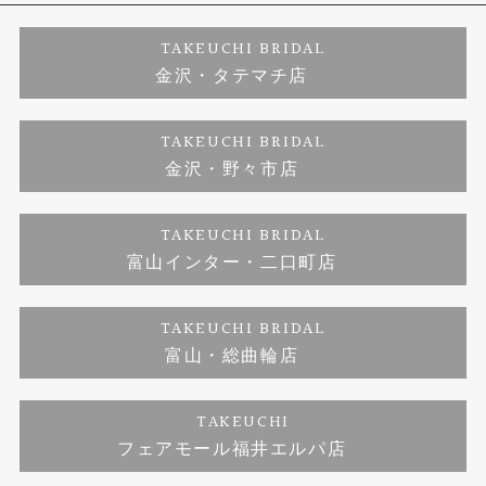
婚約ネックレス
プロポーズサポート
店舗情報
ご来店予約
TAKEUCHI BRIDAL
金沢・タテマチ店
ダイヤモンド
ブランドリスト
お客様の声
特定商取引に関する表記
TAKEUCHI BRIDAL
ジュエリーリフォーム
金沢・野々市店
福井指輪工房｜手作りペアリング
お問い合わせ
プライバシーポリシー
TAKEUCHI BRIDAL
真珠ネックレス
福井指輪工房｜手作り結婚指輪 and 婚約指輪
富山インター・二口町店
福井工房｜手作り婚約指輪プロポーズプラン
TAKEUCHI BRIDAL
富山・総曲輪店
TAKEUCHI
フェアモール福井エルパ店