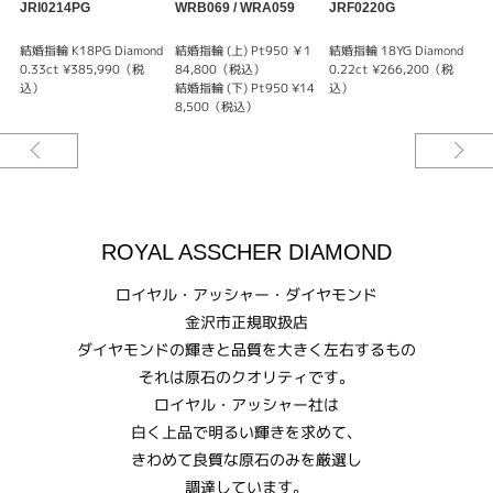
JRI0214PG
WRB069 / WRA059
JRF0220G
W
結婚指輪 K18PG Diamond
結婚指輪 (上) Pt950 ￥1
結婚指輪 18YG Diamond
結
0.33ct ¥385,990（税
84,800（税込）
0.22ct ¥266,200（税
込）
結婚指輪 (下) Pt950 ¥14
込）
結
8,500（税込）
ROYAL ASSCHER DIAMOND
ロイヤル・アッシャー・ダイヤモンド
金沢市正規取扱店
ダイヤモンドの輝きと品質を大きく左右するもの
それは原石のクオリティです。
ロイヤル・アッシャー社は
白く上品で明るい輝きを求めて、
きわめて良質な原石のみを厳選し
調達しています。