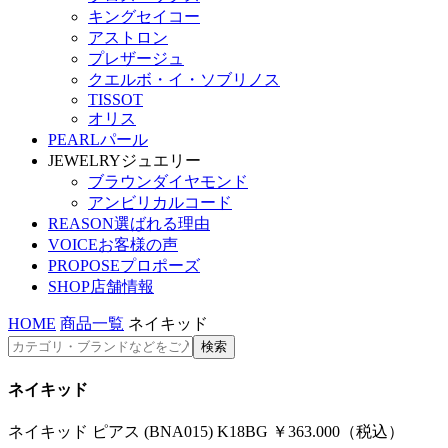
キングセイコー
アストロン
プレザージュ
クエルボ・イ・ソブリノス
TISSOT
オリス
PEARL
パール
JEWELRY
ジュエリー
ブラウンダイヤモンド
アンビリカルコード
REASON
選ばれる理由
VOICE
お客様の声
PROPOSE
プロポーズ
SHOP
店舗情報
HOME
商品一覧
ネイキッド
ネイキッド
ネイキッド ピアス (BNA015) K18BG ￥363.000（税込）