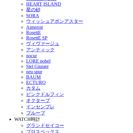
HEART ISLAND
星の砂
SORA
ウィッシュアポンアスター
Aimeroir
RosettE
RosettE SP
ヴィヴァージュ
アンティック
nocur
LORE nobel
Stel Giurare
neu spur
BAUM
ECTURO
カタム
ピンクドルフィン
オクターブ
インセンブレ
プルーブ
WATCH
時計
グランドセイコー
プロスペックス