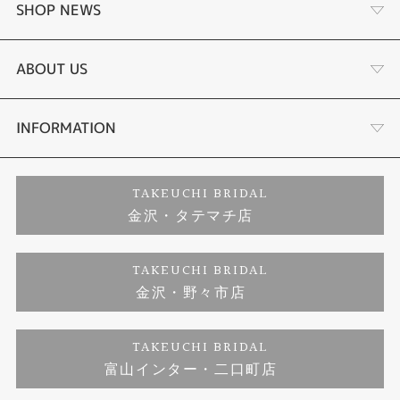
婚約指輪
SHOP NEWS
結婚指輪
選ばれる理由まとめ
ABOUT US
セットリング
お客様の声
会社概要
INFORMATION
婚約ネックレス
プロポーズサポート
店舗情報
ご来店予約
TAKEUCHI BRIDAL
金沢・タテマチ店
ダイヤモンド
ブランドリスト
お客様の声
特定商取引に関する表記
TAKEUCHI BRIDAL
ジュエリーリフォーム
金沢・野々市店
福井指輪工房｜手作りペアリング
お問い合わせ
プライバシーポリシー
TAKEUCHI BRIDAL
真珠ネックレス
福井指輪工房｜手作り結婚指輪 and 婚約指輪
富山インター・二口町店