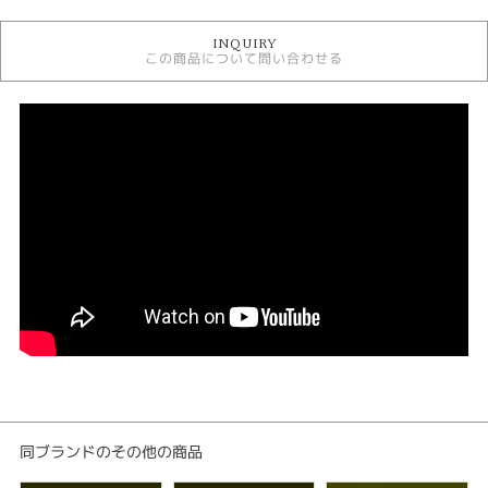
婚約指輪
INQUIRY
婚約指輪 フェミニン
この商品について問い合わせる
婚約指輪 ウェーブ・S字
婚約指輪 プラチナカラー
萬時 婚約指輪
デザイン
キュート
紹介文
Hanakikyou 花桔梗 ひとつ凛として
桔梗の花と、葉を表現し、正面より見ると、桔梗の花の様に、星形に見える
様デザインしております。
平安時代、紫色は、一部の上級貴族しか用いる事が出来なかった高貴な色と
されます。その為、桔梗は、自宅の庭園で愛でられた花として知られており
ます。
「世の穢れに染まる事無く、凛として共に生きてゆく」…上品且つ、格好良
くデザインした作品です。
同ブランドのその他の商品
可愛らし過ぎるのが苦手な女性にオススメの婚約指輪となっております。