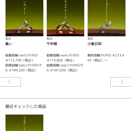
和文化の特徴でもある間（隙間）を空けた制作難度の高い婚約指輪作品とな
っております。
桔梗の花は、夏を象徴する和花です。夏に思い出のある二人にも、ピッタリ
です。
左右非対称系のデザインですので、女性に人気の高いデザインとなっており
ます。
萬時
萬時
萬時
上品且つクールな婚約指輪：花桔梗は、結婚指輪：『天の川』・『月華』・
集い
千年樹
小春日和
『雪の葉』・『天恵』・『響鳴』と重ね着けが可能です。
結婚指輪 men's Pt950
結婚指輪 men's Pt950
婚約指輪 Pt950 ￥213,4
婚
※選ばれる素材・ダイヤモンドグレードによって価格が変わります。
￥172,700（税込）
￥173,800（税込）
00（税込）～
結婚指輪 lady's Pt950/P
結婚指輪 lady's Pt950/P
G ￥189,200（税込）
G ￥187,000（税込）
最近チェックした商品