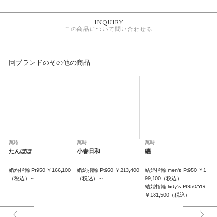
結婚指輪
INQUIRY
結婚指輪 シンプル
この商品について問い合わせる
結婚指輪 つや消し
結婚指輪 ウェーブ・S字
結婚指輪 プラチナカラー
結婚指輪 ３～7石
同ブランドのその他の商品
結婚指輪 甲丸
萬時結婚指輪
性別
レディース
メンズ
萬時
萬時
萬時
紹介文
たんぽぽ
小春日和
纏
Gekka 月華 月の光に包まれて…
婚約指輪 Pt950 ￥166,100
婚約指輪 Pt950 ￥213,400
結婚指輪 men's Pt950 ￥1
婚
（税込）～
（税込）～
99,100（税込）
結婚される女性の声を元に、デザインした結婚指輪です。結婚される女性
結婚指輪 lady's Pt950/YG
で、彼に光のベールで守られていると感じている女性は多いようです。
￥181,500（税込）
男性用で女性を守る光のベールを発する様を、女性用でその光を受け止め、
輝く様を表現しています。