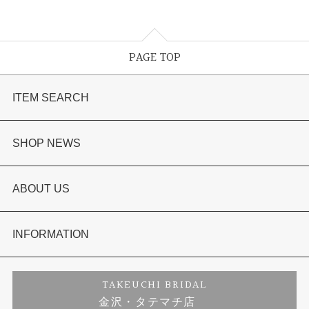
PAGE TOP
ITEM SEARCH
婚約指輪
SHOP NEWS
結婚指輪
選ばれる理由まとめ
ABOUT US
セットリング
お客様の声
会社概要
INFORMATION
婚約ネックレス
プロポーズサポート
店舗情報
ご来店予約
TAKEUCHI BRIDAL
金沢・タテマチ店