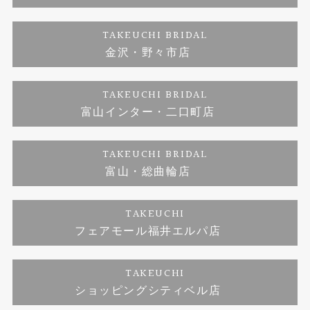
ダイヤモンド
ブランドリスト
お客様の声
特定商取引に関する表記
TAKEUCHI BRIDAL
金沢・野々市店
ジュエリーリフォーム
福井指輪工房｜手作りペアリング
お問い合わせ
プライバシーポリシー
TAKEUCHI BRIDAL
真珠ネックレス
福井指輪工房｜手作り結婚指輪 and 婚約指輪
富山インター・二口町店
福井工房｜手作り婚約指輪プロポーズプラン
TAKEUCHI BRIDAL
富山・総曲輪店
TAKEUCHI
フェアモール福井エルパ店
TAKEUCHI
ショッピングシティベル店