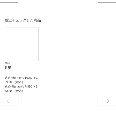
太陽の様に強い光でなく、月の様な柔らかな光を表現していますので、月の
華と書き、月華と命名されました。
女性用は、細やかな曲線を組み合わせ、上品に。男性用はシンプルに、ま
た、着け易い様、掌側を細くしておりますので、着け心地重視の男性にも人
最近チェックした商品
気の結婚指輪です。
※選ばれる素材により価格は変わります。
詳しくはスタッフまでお問い合わせくださいませ。
萬時
月華
結婚指輪 men's Pt950 ￥1
89,200（税込）
結婚指輪 lady's Pt950 ￥1
73,800（税込）