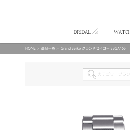
ート
BRIDAL
WATC
HOME
商品一覧
Grand Seiko グランドセイコー SBGA465