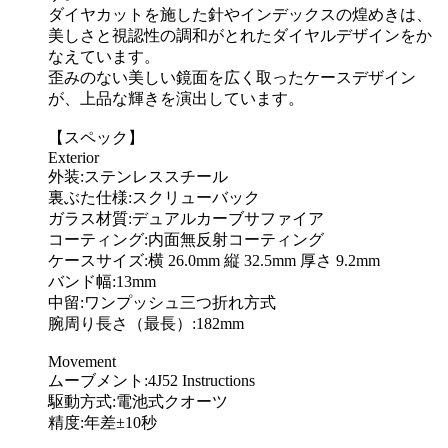
ダイヤカットを施した針やインデックスの煌めきは、
美しさと視認性の調和がとれたダイヤルデザインをか
なえています。
歪みのない美しい鏡面を広く取ったケースデザイン
が、上品な輝きを演出しています。
【スペック】
Exterior
外装:ステンレススチール
裏ぶた仕様:スクリューバック
ガラス材質:デュアルカーブサファイア
コーティング:内面無反射コーティング
ケースサイズ:横 26.0mm 縦 32.5mm 厚さ 9.2mm
バンド幅:13mm
中留:ワンプッシュ三つ折れ方式
腕周り長さ（最長）:182mm
Movement
ムーブメント:4J52 Instructions
駆動方式:電池式クオーツ
精度:年差±10秒