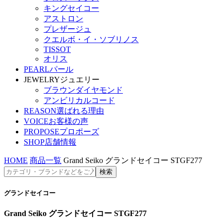
キングセイコー
アストロン
プレザージュ
クエルボ・イ・ソブリノス
TISSOT
オリス
PEARL
パール
JEWELRY
ジュエリー
ブラウンダイヤモンド
アンビリカルコード
REASON
選ばれる理由
VOICE
お客様の声
PROPOSE
プロポーズ
SHOP
店舗情報
HOME
商品一覧
Grand Seiko グランドセイコー STGF277
グランドセイコー
Grand Seiko グランドセイコー STGF277