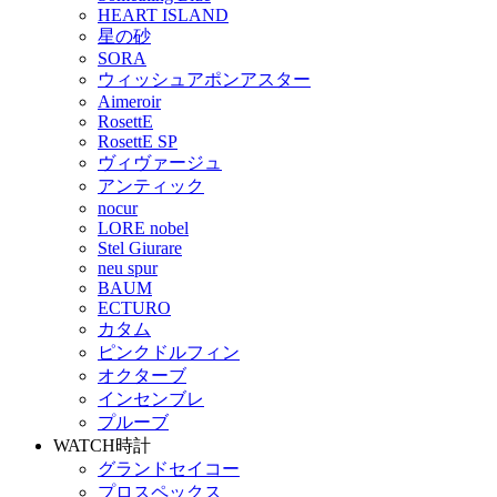
HEART ISLAND
星の砂
SORA
ウィッシュアポンアスター
Aimeroir
RosettE
RosettE SP
ヴィヴァージュ
アンティック
nocur
LORE nobel
Stel Giurare
neu spur
BAUM
ECTURO
カタム
ピンクドルフィン
オクターブ
インセンブレ
プルーブ
WATCH
時計
グランドセイコー
プロスペックス